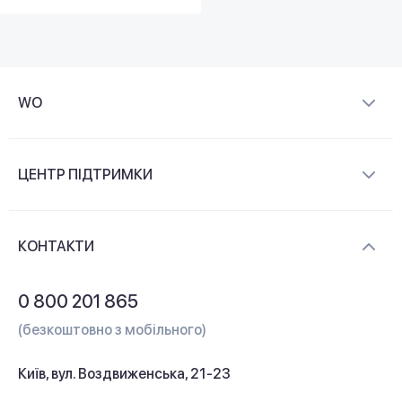
WO
Про компанію
ЦЕНТР ПІДТРИМКИ
Новини та відеоогляди
Доставка і оплата
Контакти
КОНТАКТИ
Обмін і повернення
Питання та відповіді
0 800 201 865
Гарантія та сервіс
(безкоштовно з мобільного)
Кредит
Київ, вул. Воздвиженська, 21-23