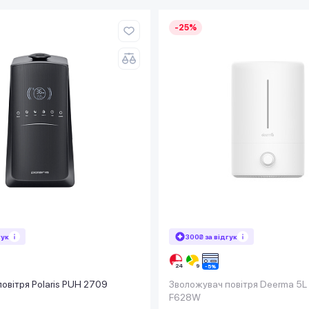
-25%
гук
300₴ за відгук
овітря Polaris PUH 2709
Зволожувач повітря Deerma 5L
F628W