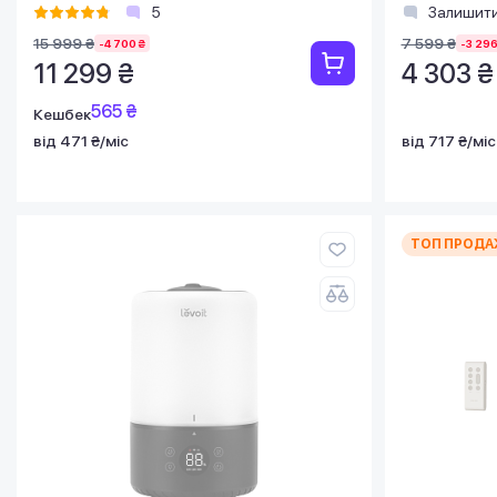
5
Залишити
15 999 ₴
7 599 ₴
-4 700 ₴
-3 296
11 299 ₴
4 303 ₴
565 ₴
Кешбек
від 471 ₴/міс
від 717 ₴/міс
ТОП ПРОДА