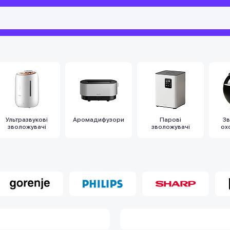
Ультразвукові
Аромадифузори
Парові
Зв
зволожувачі
зволожувачі
ох