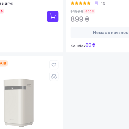
 відгук
10
1 199 ₴
 ₴
-300 ₴
899 ₴
Немає в наявнос
90 ₴
Кешбек
ЖІВ