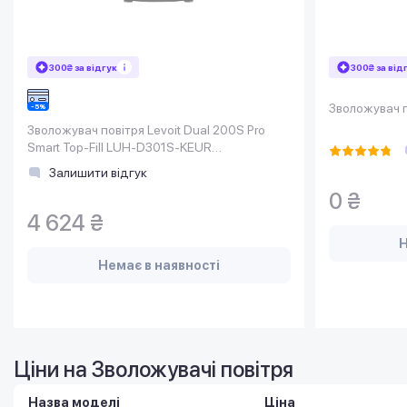
300₴ за відгук
300₴ за від
Зволожувач 
Зволожувач повітря Levoit Dual 200S Pro
Smart Top-Fill LUH-D301S-KEUR
(HEAPHULVSEU0079Y)
Залишити відгук
0 ₴
4 624 ₴
Н
Немає в наявності
Ціни на Зволожувачі повітря
Назва моделі
Ціна