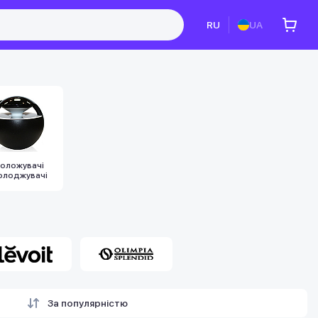
RU
UA
оложувачі
олоджувачі
За популярністю