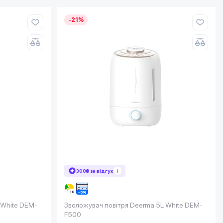
-21%
300₴ за відгук
 White DEM-
Зволожувач повітря Deerma 5L White DEM-
F500