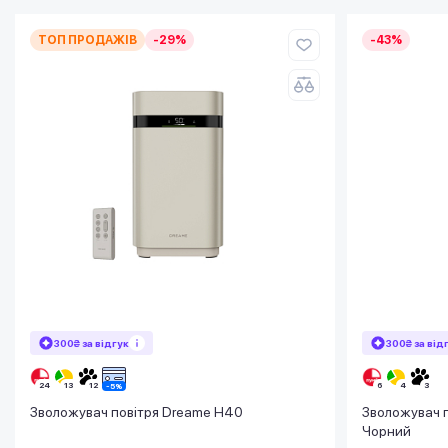
ТОП ПРОДАЖІВ
-29%
-43%
300₴ за відгук
300₴ за від
Зволожувач повітря Dreame H40
Зволожувач п
Чорний