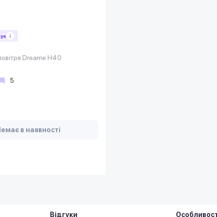
гук
повітря Dreame H40
5
емає в наявності
Відгуки
Особливост