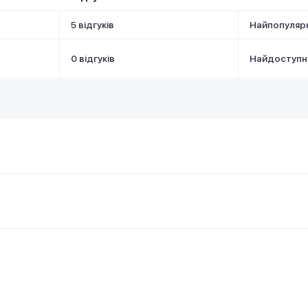
5 відгуків
Найпопуляр
0 відгуків
Найдоступн