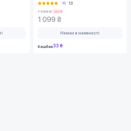
13
1 399 ₴
-300 ₴
1 099 ₴
ті
Немає в наявності
33 ₴
Кешбек