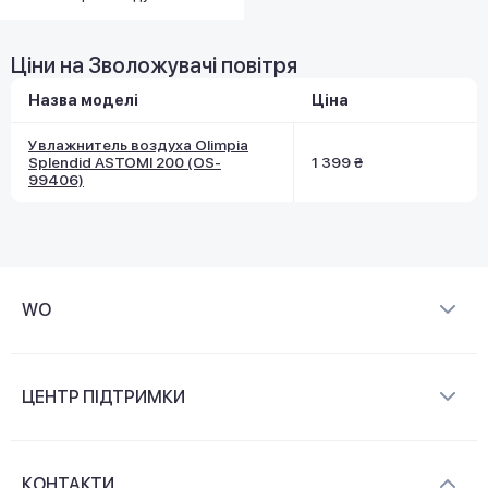
Ціни на Зволожувачі повітря
Назва моделі
Ціна
Увлажнитель воздуха Olimpia
Splendid ASTOMI 200 (OS-
1 399 ₴
99406)
WO
Про компанію
ЦЕНТР ПІДТРИМКИ
Новини та відеоогляди
Доставка і оплата
Контакти
КОНТАКТИ