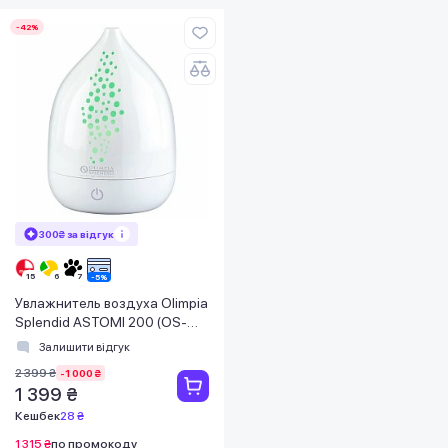
-42%
300₴ за відгук
Увлажнитель воздуха Olimpia
Splendid ASTOMI 200 (OS-
99406)
Залишити відгук
2 399 ₴
-1 000 ₴
1 399 ₴
Кешбек
28 ₴
1 315 ₴
по промокоду