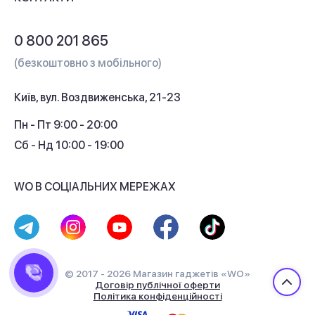
Обмін і повернення
Питання та відповіді
0 800 201 865
Гарантія та сервіс
(безкоштовно з мобільного)
Кредит
Київ, вул. Воздвиженська, 21-23
Кешбек
Пн - Пт 9:00 - 20:00
Сб - Нд 10:00 - 19:00
WO В СОЦІАЛЬНИХ МЕРЕЖАХ
© 2017 - 2026 Магазин гаджетів «WO»
Договір публічної оферти
Політика конфіденційності