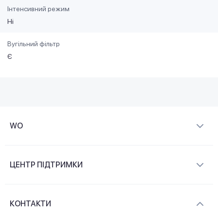
Інтенсивний режим
Ні
Вугільний фільтр
Є
WO
Про компанію
ЦЕНТР ПІДТРИМКИ
Новини та відеоогляди
Доставка і оплата
Контакти
КОНТАКТИ