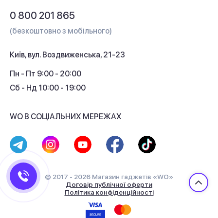
Обмін і повернення
Питання та відповіді
0 800 201 865
Гарантія та сервіс
(безкоштовно з мобільного)
Кредит
Київ, вул. Воздвиженська, 21-23
Кешбек
Пн - Пт 9:00 - 20:00
Сб - Нд 10:00 - 19:00
WO В СОЦІАЛЬНИХ МЕРЕЖАХ
© 2017 - 2026 Магазин гаджетів «WO»
Договір публічної оферти
Політика конфіденційності