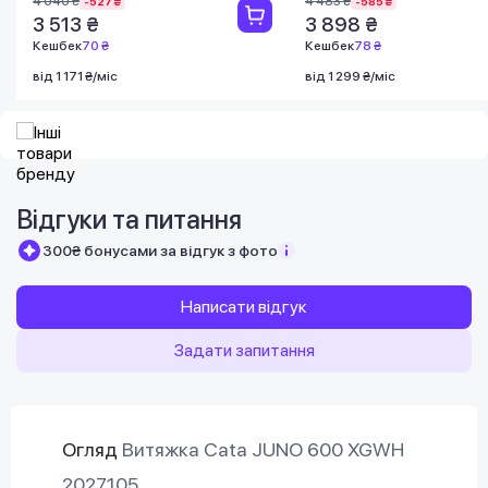
4 040 ₴
4 483 ₴
-527 ₴
-585 ₴
3 513 ₴
3 898 ₴
Кешбек
70 ₴
Кешбек
78 ₴
від 1 171 ₴/міс
від 1 299 ₴/міс
Відгуки та питання
300₴ бонусами за відгук з фото
Написати відгук
Задати запитання
Огляд
Витяжка Cata JUNO 600 XGWH
2027105