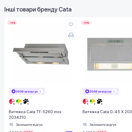
Інші товари бренду
Cata
-13%
-13%
300₴ за відгук
300₴ за відгук
Витяжка Cata TF-5260 inox
Витяжка Cata G-45 X 20
2034310
Залишити відгук
Залишити відгук