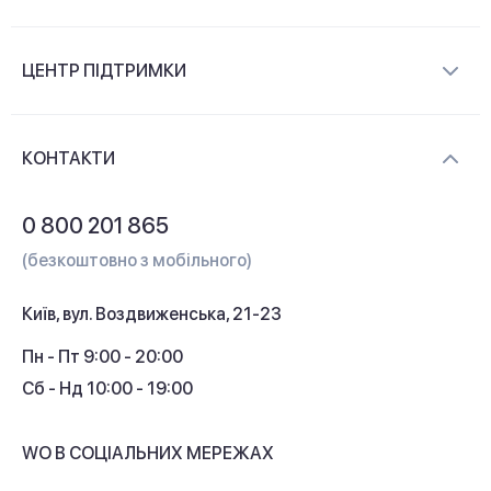
Про компанію
ЦЕНТР ПІДТРИМКИ
Новини та відеоогляди
Доставка і оплата
Контакти
КОНТАКТИ
Обмін і повернення
Питання та відповіді
0 800 201 865
Гарантія та сервіс
(безкоштовно з мобільного)
Кредит
Київ, вул. Воздвиженська, 21-23
Кешбек
Пн - Пт 9:00 - 20:00
Сб - Нд 10:00 - 19:00
WO В СОЦІАЛЬНИХ МЕРЕЖАХ