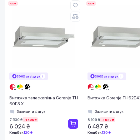
-20%
-20%
300₴ за відгук
300₴ за відгук
Витяжка телескопічна Gorenje TH
Витяжка Gorenje TH62E4
60E3 X
Залишити відгук
Залишити відгук
7 530 ₴
8 109 ₴
-1 506 ₴
-1 622 ₴
6 024 ₴
6 487 ₴
Кешбек
120 ₴
Кешбек
130 ₴