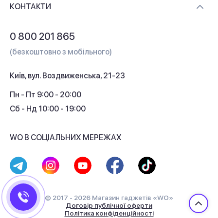
Контакти
КОНТАКТИ
Обмін і повернення
Питання та відповіді
0 800 201 865
Гарантія та сервіс
(безкоштовно з мобільного)
Кредит
Київ, вул. Воздвиженська, 21-23
Кешбек
Пн - Пт 9:00 - 20:00
Сб - Нд 10:00 - 19:00
WO В СОЦІАЛЬНИХ МЕРЕЖАХ
© 2017 - 2026 Магазин гаджетів «WO»
Договір публічної оферти
Політика конфіденційності