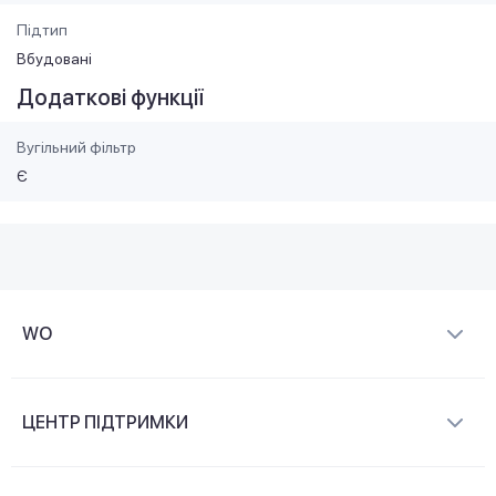
Підтип
Вбудовані
Додаткові функції
Вугільний фільтр
Є
WO
Про компанію
ЦЕНТР ПІДТРИМКИ
Новини та відеоогляди
Доставка і оплата