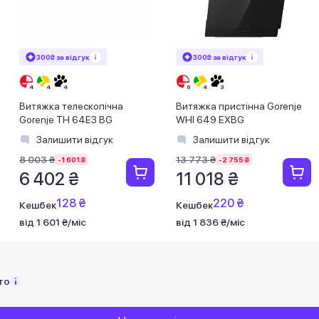
300₴ за відгук
300₴ за відгук
Витяжка телескопічна
Витяжка пристінна Gorenje
Gorenje TH 64E3 BG
WHI 649 EXBG
Залишити відгук
Залишити відгук
8 003 ₴
13 773 ₴
-1 601 ₴
-2 755 ₴
6 402 ₴
11 018 ₴
128 ₴
220 ₴
Кешбек
Кешбек
від 1 601 ₴/міс
від 1 836 ₴/міс
то