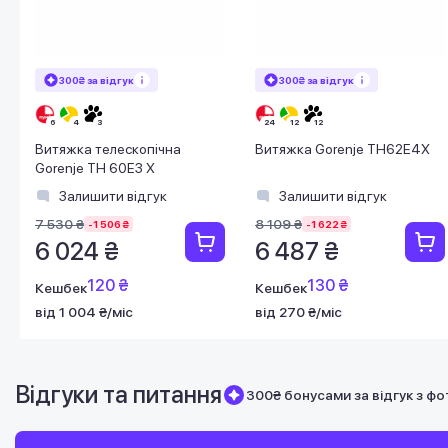
300₴ за відгук
300₴ за відгук
Витяжка телескопічна
Витяжка Gorenje TH62E4X
Gorenje TH 60E3 X
Залишити відгук
Залишити відгук
7 530 ₴
8 109 ₴
-1 506 ₴
-1 622 ₴
6 024 ₴
6 487 ₴
120 ₴
130 ₴
Кешбек
Кешбек
від 1 004 ₴/міс
від 270 ₴/міс
Відгуки та питання
300₴ бонусами за відгук з фо