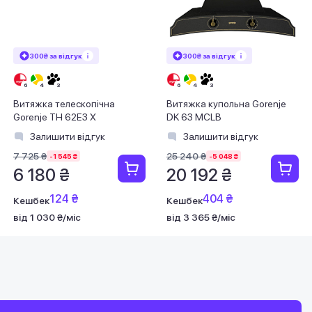
300₴ за відгук
300₴ за відгук
Витяжка телескопічна
Витяжка купольна Gorenje
Gorenje TH 62E3 X
DK 63 MCLB
Залишити відгук
Залишити відгук
7 725 ₴
25 240 ₴
-1 545 ₴
-5 048 ₴
6 180 ₴
20 192 ₴
124 ₴
404 ₴
Кешбек
Кешбек
від 1 030 ₴/міс
від 3 365 ₴/міс