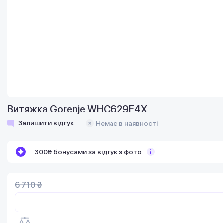
Витяжка Gorenje WHC629E4X
Залишити відгук
Немає в наявності
300₴ бонусами за відгук з фото
6 710 ₴