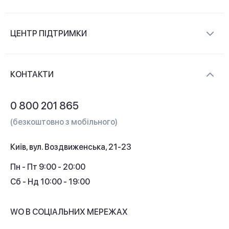
Про компанію
ЦЕНТР ПІДТРИМКИ
Новини та відеоогляди
Доставка і оплата
Контакти
КОНТАКТИ
Обмін і повернення
Питання та відповіді
0 800 201 865
Гарантія та сервіс
(безкоштовно з мобільного)
Кредит
Київ, вул. Воздвиженська, 21-23
Кешбек
Пн - Пт 9:00 - 20:00
Сб - Нд 10:00 - 19:00
WO В СОЦІАЛЬНИХ МЕРЕЖАХ