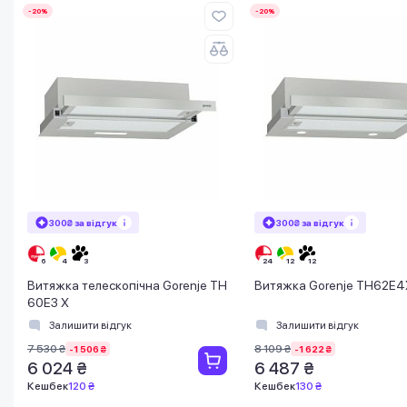
-20%
-20%
300₴ за відгук
300₴ за відгук
Витяжка телескопічна Gorenje TH
Витяжка Gorenje TH62E4
60E3 X
Залишити відгук
Залишити відгук
7 530 ₴
8 109 ₴
-1 506 ₴
-1 622 ₴
6 024 ₴
6 487 ₴
Кешбек
120 ₴
Кешбек
130 ₴