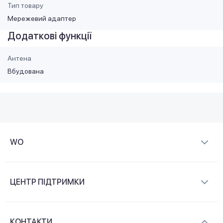
Тип товару
Мережевий адаптер
Додаткові функції
Антена
Вбудована
WO
Про компанію
ЦЕНТР ПІДТРИМКИ
Новини та відеоогляди
Доставка і оплата
Контакти
КОНТАКТИ