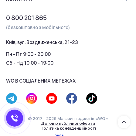
Обмін і повернення
Питання та відповіді
0 800 201 865
Гарантія та сервіс
(безкоштовно з мобільного)
Кредит
Київ, вул. Воздвиженська, 21-23
Кешбек
Пн - Пт 9:00 - 20:00
Сб - Нд 10:00 - 19:00
WO В СОЦІАЛЬНИХ МЕРЕЖАХ
© 2017 - 2026 Магазин гаджетів «WO»
Договір публічної оферти
Політика конфіденційності