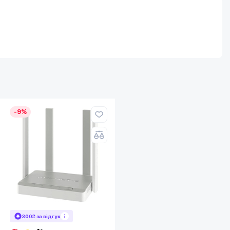
-9%
300₴ за відгук