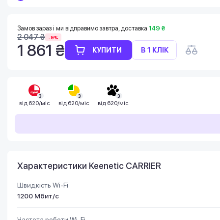
Замов зараз і ми відправимо завтра, доставка
149 ₴
2 047 ₴
-9%
1 861 ₴
КУПИТИ
В 1 КЛІК
3
3
3
від
620/міс
від
620/міс
від
620/міс
Характеристики Keenetic CARRIER
Швидкість Wi-Fi
1200 Мбит/с
Частота роботи Wi-Fi