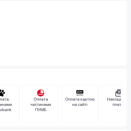
лата
Оплата
Оплата картою
Накладений
тинами
частинами
на сайті
платіж
obank
ПУМБ