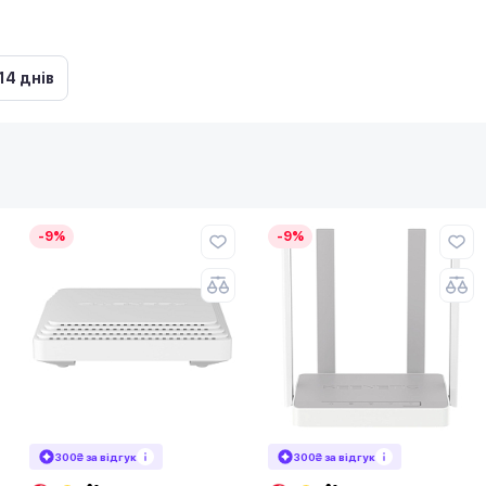
14 днів
-9%
-9%
300₴ за відгук
300₴ за відгук