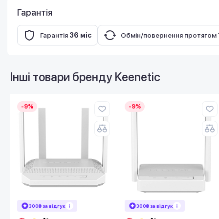
Гарантія
Гарантія
36 міс
Обмін/повернення протягом
Інші товари бренду
Keenetic
-9%
-9%
300₴ за відгук
300₴ за відгук