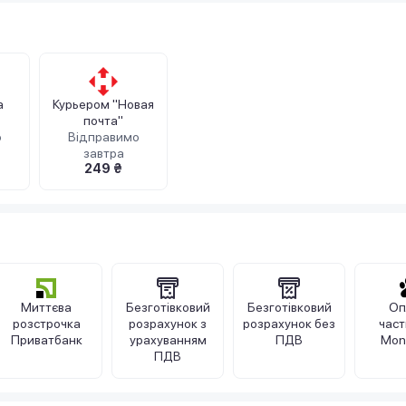
а
Курьером "Новая
почта"
о
Відправимо
завтра
249 ₴
Миттєва
Безготівковий
Безготівковий
Оп
розстрочка
розрахунок з
розрахунок без
час
Приватбанк
урахуванням
ПДВ
Mon
ПДВ