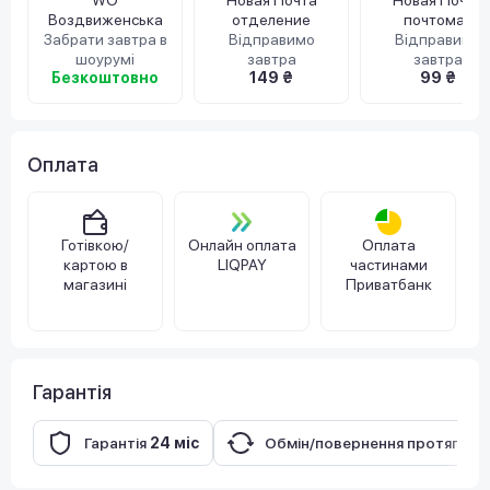
WO
Новая Почта
Новая Почта
Воздвиженська
отделение
почтомат
Забрати завтра в
Відправимо
Відправимо
шоурумі
завтра
завтра
Безкоштовно
149 ₴
99 ₴
Оплата
Готівкою/
Онлайн оплата
Оплата
картою в
LIQPAY
частинами
магазині
Приватбанк
Гарантія
Гарантія
24 міс
Обмін/повернення протягом