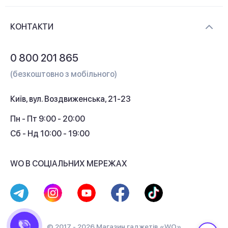
Новини та відеоогляди
Доставка і оплата
Контакти
КОНТАКТИ
Обмін і повернення
Питання та відповіді
0 800 201 865
Гарантія та сервіс
(безкоштовно з мобільного)
Кредит
Київ, вул. Воздвиженська, 21-23
Кешбек
Пн - Пт 9:00 - 20:00
Сб - Нд 10:00 - 19:00
WO В СОЦІАЛЬНИХ МЕРЕЖАХ
© 2017 - 2026 Магазин гаджетів «WO»