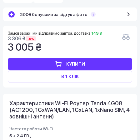
300₴ бонусами за відгук з фото
Замов зараз і ми відправимо завтра, доставка
149 ₴
3 306 ₴
-9%
3 005 ₴
КУПИТИ
В 1 КЛІК
Характеристики Wi-Fi Роутер Tenda 4G08
(AC1200, 1GxWAN/LAN, 1GxLAN, 1xNano SIM, 4
зовнішні антени)
Частота роботи Wi-Fi
5 + 2.4 ГГц