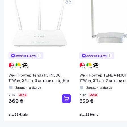
300₴ за відгук
300₴ за відгук
Wi-Fi Роутер Tenda F3 (N300,
Wi-Fi Роутер TENDA N301
1*Wan, 3*Lan, 3 антени по 5дБи)
1*Wan, 3*Lan, 2 антени п
Залишити відгук
Залишити відгук
736 ₴
582 ₴
-67 ₴
-53 ₴
669 ₴
529 ₴
від 28 ₴/міс
від 22 ₴/міс