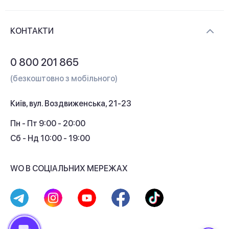
Новини та відеоогляди
Доставка і оплата
Контакти
КОНТАКТИ
Обмін і повернення
Питання та відповіді
0 800 201 865
Гарантія та сервіс
(безкоштовно з мобільного)
Кредит
Київ, вул. Воздвиженська, 21-23
Кешбек
Пн - Пт 9:00 - 20:00
Сб - Нд 10:00 - 19:00
WO В СОЦІАЛЬНИХ МЕРЕЖАХ