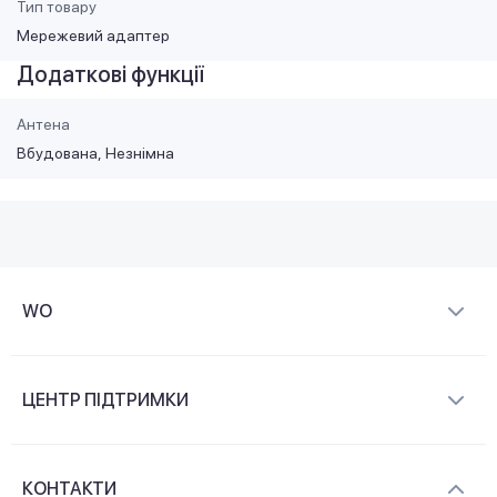
Тип товару
Мережевий адаптер
Додаткові функції
Антена
Вбудована
Незнімна
WO
Про компанію
ЦЕНТР ПІДТРИМКИ
Новини та відеоогляди
Доставка і оплата
Контакти
КОНТАКТИ