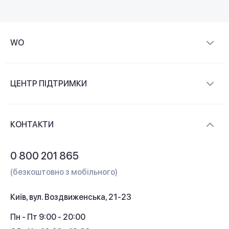
WO
Про компанію
ЦЕНТР ПІДТРИМКИ
Новини та відеоогляди
Доставка і оплата
Контакти
КОНТАКТИ
Обмін і повернення
Питання та відповіді
0 800 201 865
Гарантія та сервіс
(безкоштовно з мобільного)
Кредит
Київ, вул. Воздвиженська, 21-23
Кешбек
Пн - Пт 9:00 - 20:00