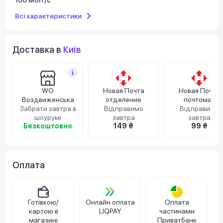
Всі характеристики
Доставка в
Київ
WO
Новая Почта
Новая Почта
Воздвиженська
отделение
почтомат
Забрати завтра в
Відправимо
Відправимо
шоурумі
завтра
завтра
Безкоштовно
149 ₴
99 ₴
Оплата
Готівкою/
Онлайн оплата
Оплата
картою в
LIQPAY
частинами
магазині
Приватбанк