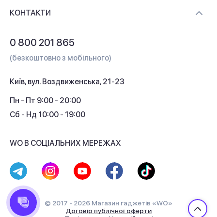
Доставка і оплата
Контакти
КОНТАКТИ
Обмін і повернення
Питання та відповіді
0 800 201 865
Гарантія та сервіс
(безкоштовно з мобільного)
Кредит
Київ, вул. Воздвиженська, 21-23
Кешбек
Пн - Пт 9:00 - 20:00
Сб - Нд 10:00 - 19:00
WO В СОЦІАЛЬНИХ МЕРЕЖАХ
© 2017 - 2026 Магазин гаджетів «WO»
Договір публічної оферти