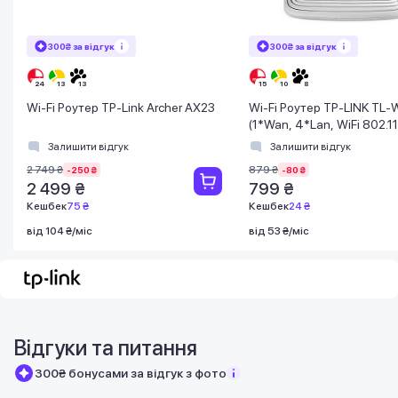
300₴ за відгук
300₴ за відгук
Wi-Fi Роутер TP-Link Archer AX23
Wi-Fi Роутер TP-LINK TL
(1*Wan, 4*Lan, WiFi 802.11
антени) (TL-WR841N)
Залишити відгук
Залишити відгук
2 749 ₴
879 ₴
-250 ₴
-80 ₴
2 499 ₴
799 ₴
Кешбек
75 ₴
Кешбек
24 ₴
від 104 ₴/міс
від 53 ₴/міс
Відгуки та питання
300₴ бонусами за відгук з фото