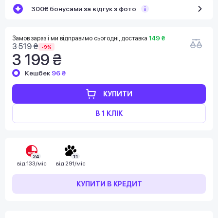
300₴ бонусами за відгук з фото
Замов зараз і ми відправимо сьогодні, доставка
149 ₴
3 519 ₴
-9%
3 199 ₴
Кешбек
96 ₴
КУПИТИ
В 1 КЛІК
24
11
від
133/міс
від
291/міс
КУПИТИ В КРЕДИТ