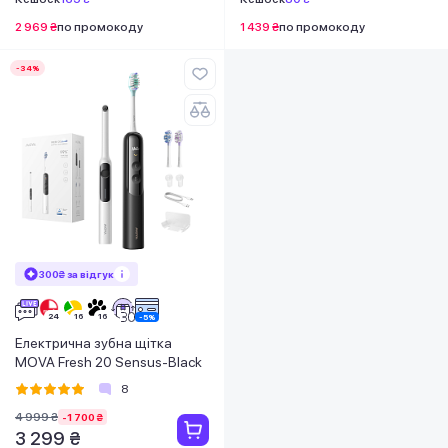
2 969 ₴
по промокоду
1 439 ₴
по промокоду
-34%
300₴ за відгук
Електрична зубна щітка
MOVA Fresh 20 Sensus-Black
8
4 999 ₴
-1 700 ₴
3 299 ₴