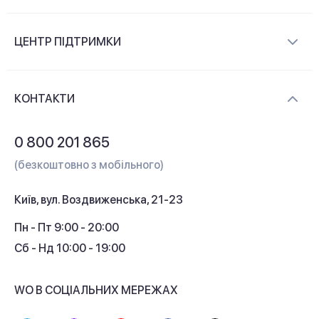
Про компанію
ЦЕНТР ПІДТРИМКИ
Новини та відеоогляди
Доставка і оплата
Контакти
КОНТАКТИ
Обмін і повернення
Питання та відповіді
0 800 201 865
Гарантія та сервіс
(безкоштовно з мобільного)
Кредит
Київ, вул. Воздвиженська, 21-23
Кешбек
Пн - Пт 9:00 - 20:00
Сб - Нд 10:00 - 19:00
WO В СОЦІАЛЬНИХ МЕРЕЖАХ