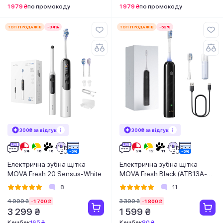
1 979 ₴
по промокоду
1 979 ₴
по промокоду
ТОП ПРОДАЖІВ
-34%
ТОП ПРОДАЖІВ
-53%
300₴ за відгук
300₴ за відгук
Електрична зубна щітка
Електрична зубна щітка
MOVA Fresh 20 Sensus-White
MOVA Fresh Black (ATB13A-
BK)
8
11
4 999 ₴
3 399 ₴
-1 700 ₴
-1 800 ₴
3 299 ₴
1 599 ₴
Кешбек
165 ₴
Кешбек
80 ₴