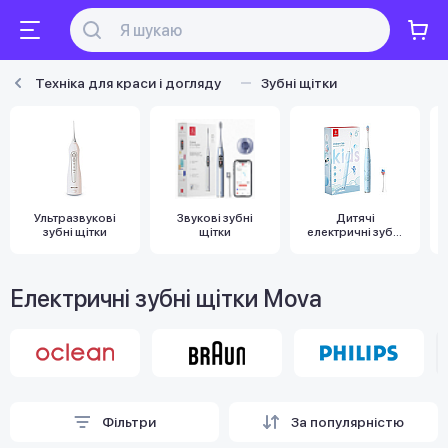
Техніка для краси і догляду
Зубні щітки
Ультразвукові
Звукові зубні
Дитячі
зубні щітки
щітки
електричні зубні
щітки
Електричні зубні щітки Mova
Фільтри
За популярністю