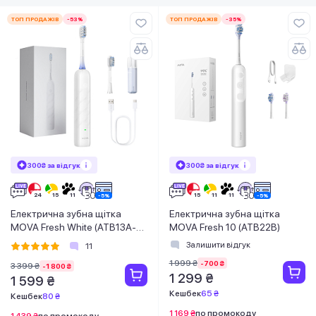
ТОП ПРОДАЖІВ
-53%
ТОП ПРОДАЖІВ
-35%
300₴ за відгук
300₴ за відгук
Електрична зубна щітка
Електрична зубна щітка
MOVA Fresh White (ATB13A-
MOVA Fresh 10 (ATB22B)
WH)
Залишити відгук
11
1 999 ₴
-700 ₴
3 399 ₴
-1 800 ₴
1 299 ₴
1 599 ₴
Кешбек
65 ₴
Кешбек
80 ₴
1 169 ₴
по промокоду
1 439 ₴
по промокоду