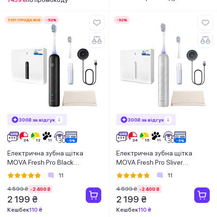
ТОП ПРОДАЖІВ
-52%
-52%
300₴ за відгук
300₴ за відгук
Електрична зубна щітка
Електрична зубна щітка
MOVA Fresh Pro Black
MOVA Fresh Pro Sliver
(ATB15A-BK)
(ATB15A-SIL)
11
11
4 599 ₴
4 599 ₴
-2 400 ₴
-2 400 ₴
2 199 ₴
2 199 ₴
Кешбек
110 ₴
Кешбек
110 ₴