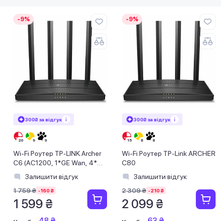
-9%
-9%
300₴ за відгук
300₴ за відгук
Wi-Fi Роутер TP-LINK Archer
Wi-Fi Роутер TP-Link ARCHER
C6 (AC1200, 1*GE Wan, 4*GE
C80
LAN, MU-MIMO, 4 антени)
Залишити відгук
Залишити відгук
1 759 ₴
2 309 ₴
-160 ₴
-210 ₴
1 599 ₴
2 099 ₴
48 ₴
63 ₴