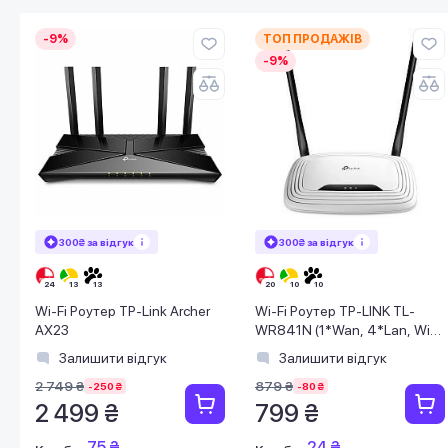
-9%
ТОП ПРОДАЖІВ
-9%
300₴ за відгук
300₴ за відгук
Wi-Fi Роутер TP-Link Archer
Wi-Fi Роутер TP-LINK TL-
AX23
WR841N (1*Wan, 4*Lan, WiFi
802.11n, 2 антени) (TL-
Залишити відгук
Залишити відгук
WR841N)
2 749 ₴
879 ₴
-250 ₴
-80 ₴
2 499 ₴
799 ₴
75 ₴
24 ₴