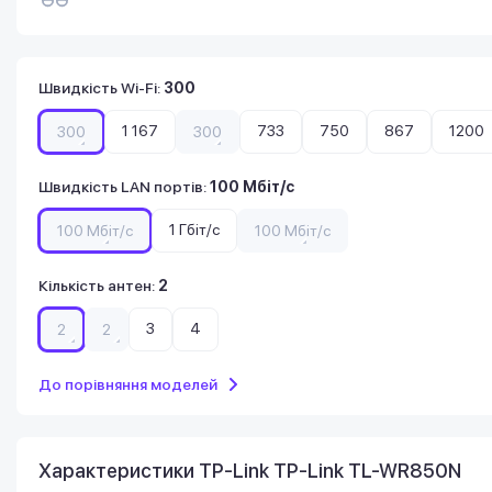
Швидкість Wi-Fi
:
300
1 167
733
750
867
1200
300
300
Швидкість LAN портів
:
100 Мбіт/с
1 Гбіт/с
100 Мбіт/с
100 Мбіт/с
Кількість антен
:
2
3
4
2
2
До порівняння моделей
Характеристики TP-Link TP-Link TL-WR850N