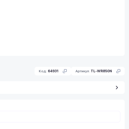
Код:
64931
Артикул:
TL-WR850N