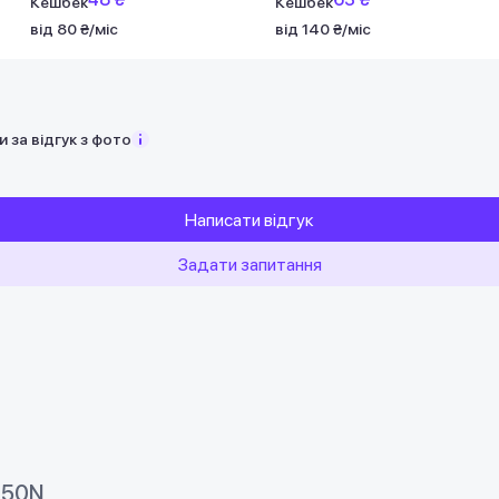
Кешбек
Кешбек
від 80 ₴/міс
від 140 ₴/міс
 за відгук з фото
Написати відгук
Задати запитання
850N