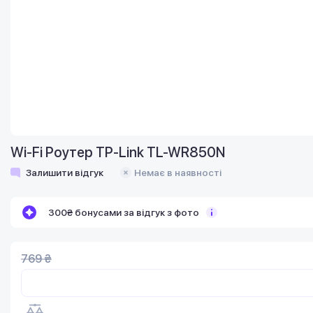
Wi-Fi Роутер TP-Link TL-WR850N
Залишити відгук
Немає в наявності
300₴ бонусами за відгук з фото
769 ₴