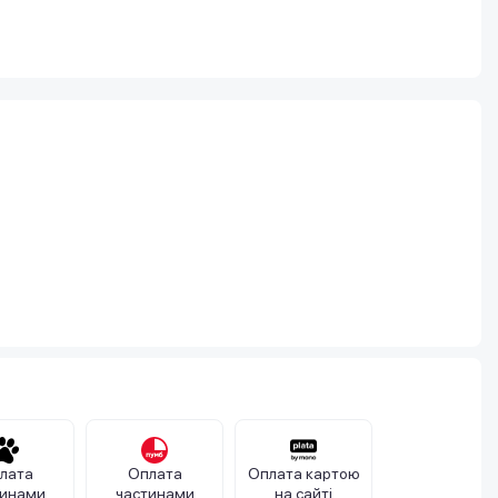
лата
Оплата
Оплата картою
тинами
частинами
на сайті