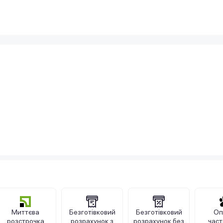
Миттєва
Безготівковий
Безготівковий
Оп
розстрочка
розрахунок з
розрахунок без
час