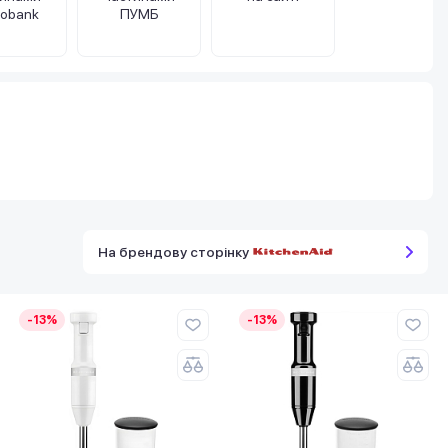
obank
ПУМБ
На брендову сторінку
-13%
-13%