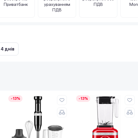
Приватбанк
урахуванням
ПДВ
Mon
ПДВ
14 днів
-13%
-13%