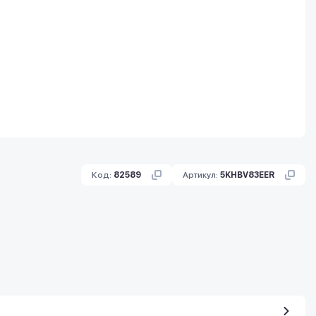
Код:
82589
Артикул:
5KHBV83EER