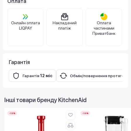
Оплата
Онлайн оплата
Накладений
Оплата
LIQPAY
платіж
частинами
Приватбанк
Гарантія
Гарантія
12 міс
Обмін/повернення протягом
1
Інші товари бренду
KitchenAid
-13%
-13%