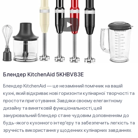
Блендер KitchenAid 5KHBV83E
Блендер KitchenAid — це незамінний помічник на вашій
кухні, який відкриває нові горизонти кулінарної творчості та
простоти приготування. Завдяки своєму елегантному
дизайну та винятковій функціональності, цей
занурювальний блендер стане чудовим доповненням до
будь-якого кухонного інтер'єру та забезпечить легкість та
зручність використання у щоденних кулінарних завданнях.