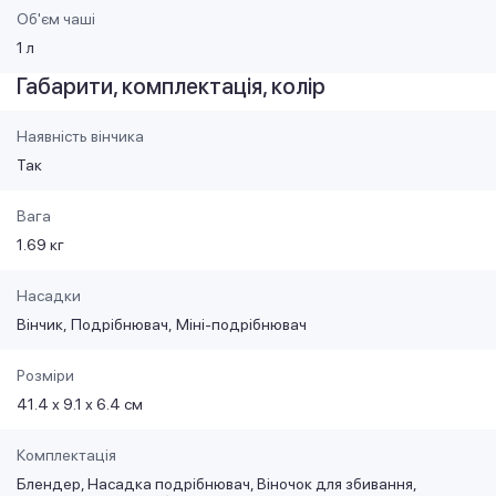
Об'єм чаші
1 л
Габарити, комплектація, колір
Наявність вінчика
Так
Вага
1.69 кг
Насадки
Вінчик
Подрібнювач
Міні-подрібнювач
Розміри
41.4 х 9.1 х 6.4 см
Комплектація
Блендер, Насадка подрібнювач, Віночок для збивання,