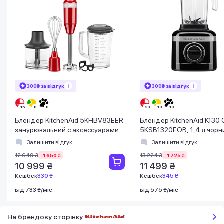
300₴ за відгук
300₴ за відгук
Блендер KitchenAid 5KHBV83EER
Блендер KitchenAid K130
занурювальний с аксессуарами
5KSB1320EOB, 1,4 л ч
червоний
Залишити відгук
Залишити відгук
12 649 ₴
13 224 ₴
-1 650 ₴
-1 725 ₴
10 999 ₴
11 499 ₴
Кешбек
330 ₴
Кешбек
345 ₴
від 733 ₴/міс
від 575 ₴/міс
На брендову сторінку