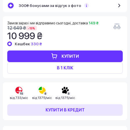
300₴ бонусами за відгук з фото
Замов зараз і ми відправимо сьогодні, доставка
149 ₴
12 649 ₴
-13%
10 999 ₴
Кешбек
330 ₴
КУПИТИ
В 1 КЛІК
15
8
8
від
733/міс
від
1375/міс
від
1375/міс
КУПИТИ В КРЕДИТ