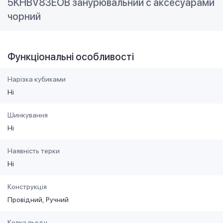
5KHBV83EOB занурювальний с аксесуарами
чорний
Функціональні особливості
Нарізка кубиками
Ні
Шинкування
Ні
Наявність терки
Ні
Конструкція
Провідний
Ручний
Колка льоду