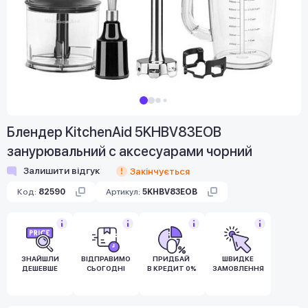
Блендер KitchenAid 5KHBV83EOB
занурювальний с аксесуарами чорний
Залишити відгук
Закінчується
Код:
82590
Артикул:
5KHBV83EOB
ЗНАЙШЛИ
ВІДПРАВИМО
ПРИДБАЙ
ШВИДКЕ
ДЕШЕВШЕ
СЬОГОДНІ
В КРЕДИТ 0%
ЗАМОВЛЕННЯ