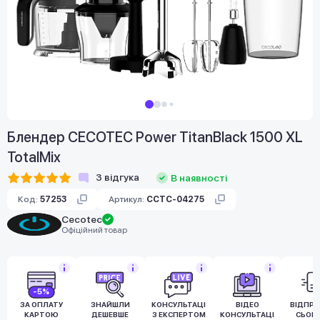
Блендер CECOTEC Power TitanBlack 1500 XL
TotalMix
3
відгука
В наявності
Код:
57253
Артикул:
CCTC-04275
Cecotec
Офіційний товар
-5%
ЗА ОПЛАТУ
ЗНАЙШЛИ
КОНСУЛЬТАЦІЯ
ВІДЕО
ВІДПР
КАРТОЮ
ДЕШЕВШЕ
З ЕКСПЕРТОМ
КОНСУЛЬТАЦІЯ
СЬОГ