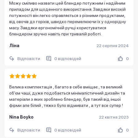
Можу сміливо назвати цей блендер потужним і надійним
приладом для щоденного використання. Завдяки високій
потужності він легко справляється з різними продуктами,
від овочів до горіхів, швидко перемелюючи їх у однорідну
масу. Завдяки ергономічній ручці користуватися
блендером зручно навіть при тривалій роботі.
Ліна
22 серпня 2024
Відповісти
0 відповідей
0
Велика комплектація , багато в себе вміщає , та великий
об'єм чаші, дуже подобається мінімалістичний дизайн та
матеріали з яких зроблено блендер, був такий від іншої
фірми але білий , тяжко було відмивати , а тут все супер !
Nina Boyko
22 квітня 2023
Відповісти
0 відповідей
0