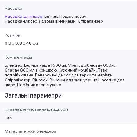
Насадки
Насадка для пюре
Вінчик
Подрібнювач
Насадка-міксер з двома вінчиками
Спіралайзер
Розміри
6,8 х 6,8 х 48 см
Комплектація
Блендер, Велика чаша 1500мл, Мініподрібнювач 600мл,
Стакан 800 мл з кришкою, Кухонний комбайн, Лезо
подрібнювача, Реверсивні диски для терки та нарізки,
Спіралізатор, Віночок, Віночки для змішування,Насадка для
пюре, Посібник користувача
Загальні параметри
Плавне регулювання швидкості
Так
Матеріал ніжки блендера