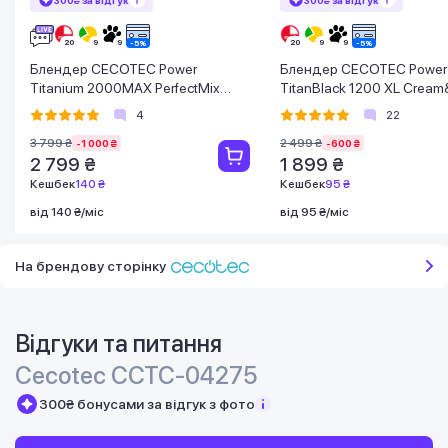
Блендер CECOTEC Power
Блендер CECOTEC Power
Titanium 2000MAX PerfectMix
TitanBlack 1200 XL Crea
Black
4
22
3 799 ₴
2 499 ₴
-1 000 ₴
-600 ₴
2 799 ₴
1 899 ₴
Кешбек
140 ₴
Кешбек
95 ₴
від 140 ₴/міс
від 95 ₴/міс
На брендову сторінку
Відгуки та питання
Cecotec CCTC-04275
300₴ бонусами за відгук з фото