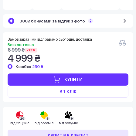
300₴ бонусами за відгук з фото
Замов зараз і ми відправимо сьогодні, доставка
Безкоштовно
6 999 ₴
-29%
4 999 ₴
Кешбек
250 ₴
КУПИТИ
В 1 КЛІК
20
9
9
від
250/міс
від
555/міс
від
555/міс
КУПИТИ В КРЕДИТ