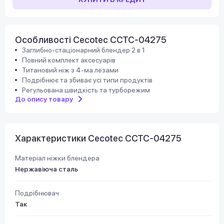
Особливості Cecotec CCTC-04275
Заглибно-стаціонарний блендер 2 в 1
Повний комплект аксесуарів
Титановий ніж з 4-ма лезами
Подрібнює та збиває усі типи продуктів
Регульована швидкість та турборежим
До опису товару
Характеристики Cecotec CCTC-04275
Матеріал ніжки блендера
Нержавіюча сталь
Подрібнювач
Так