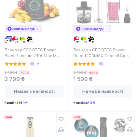
300₴ за відгук
300₴ за відгук
Блендер CECOTEC Power
Блендер CECOTEC Power
Black Titanium 2300Max Mix
Retro 1200MAX Cream&Crush
Go
Green
2
1
3 499 ₴
2 499 ₴
-700 ₴
-900 ₴
2 799 ₴
1 599 ₴
Немає в наявності
Немає в наявності
Кешбек
140 ₴
Кешбек
80 ₴
-36%
-20%