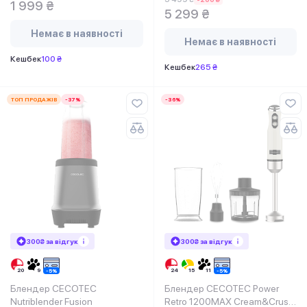
1 999 ₴
5 299 ₴
Немає в наявності
Немає в наявності
Кешбек
100 ₴
Кешбек
265 ₴
ТОП ПРОДАЖІВ
-37%
-36%
300₴ за відгук
300₴ за відгук
Блендер CECOTEC
Блендер CECOTEC Power
Nutriblender Fusion
Retro 1200MAX Cream&Crush