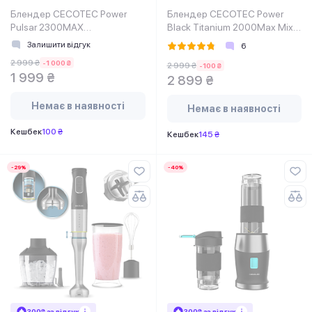
Блендер CECOTEC Power
Блендер CECOTEC Power
Pulsar 2300MAX
Black Titanium 2000Max Mix
Cream&Crush
Go
Залишити відгук
6
2 999 ₴
-1 000 ₴
2 999 ₴
-100 ₴
1 999 ₴
2 899 ₴
Немає в наявності
Немає в наявності
Кешбек
100 ₴
Кешбек
145 ₴
-29%
-40%
300₴ за відгук
300₴ за відгук