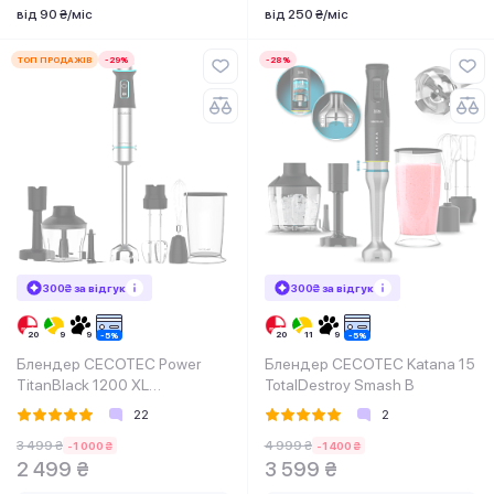
від 90 ₴/міс
від 250 ₴/міс
ТОП ПРОДАЖІВ
-29%
-28%
300₴ за відгук
300₴ за відгук
Блендер CECOTEC Power
Блендер CECOTEC Katana 15
TitanBlack 1200 XL
TotalDestroy Smash B
PerfectCream&Crush
22
2
3 499 ₴
4 999 ₴
-1 000 ₴
-1 400 ₴
2 499 ₴
3 599 ₴