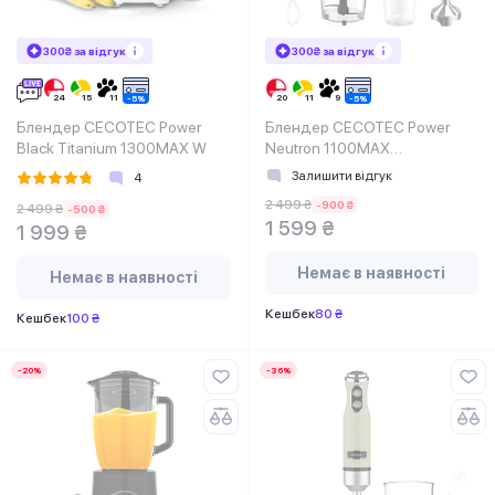
300₴ за відгук
300₴ за відгук
Блендер CECOTEC Power
Блендер CECOTEC Power
Black Titanium 1300MAX W
Neutron 1100MAX
Cream&Crush
Залишити відгук
4
2 499 ₴
-900 ₴
2 499 ₴
-500 ₴
1 599 ₴
1 999 ₴
Немає в наявності
Немає в наявності
Кешбек
80 ₴
Кешбек
100 ₴
-20%
-36%