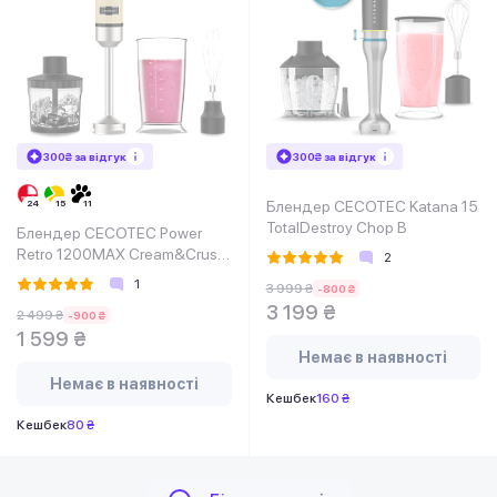
300₴ за відгук
300₴ за відгук
Блендер CECOTEC Katana 15
TotalDestroy Chop B
Блендер CECOTEC Power
Retro 1200MAX Cream&Crush
2
Yellow
1
3 999 ₴
-800 ₴
3 199 ₴
2 499 ₴
-900 ₴
1 599 ₴
Немає в наявності
Немає в наявності
Кешбек
160 ₴
Кешбек
80 ₴