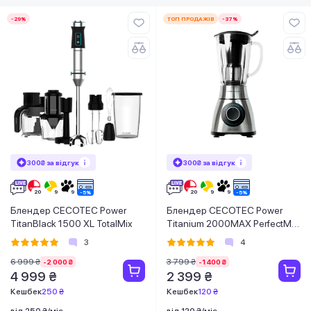
-29%
ТОП ПРОДАЖІВ
-37%
300₴ за відгук
300₴ за відгук
Блендер CECOTEC Power
Блендер CECOTEC Power
TitanBlack 1500 XL TotalMix
Titanium 2000MAX PerfectMix
Black
3
4
6 999 ₴
3 799 ₴
-2 000 ₴
-1 400 ₴
4 999 ₴
2 399 ₴
Кешбек
250 ₴
Кешбек
120 ₴
від 250 ₴/міс
від 120 ₴/міс