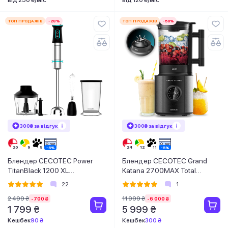
ТОП ПРОДАЖІВ
-28%
ТОП ПРОДАЖІВ
-50%
300₴ за відгук
300₴ за відгук
Блендер CECOTEC Power
Блендер CECOTEC Grand
TitanBlack 1200 XL
Katana 2700MAX Total
Cream&Crush
Destroy Screen B
22
1
2 499 ₴
11 999 ₴
-700 ₴
-6 000 ₴
1 799 ₴
5 999 ₴
Кешбек
90 ₴
Кешбек
300 ₴