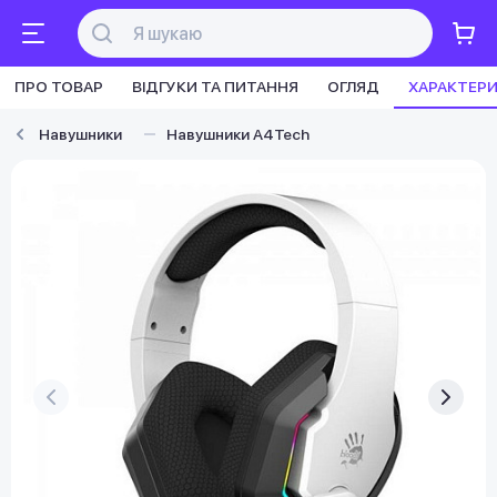
ПРО ТОВАР
ВІДГУКИ ТА ПИТАННЯ
ОГЛЯД
ХАРАКТЕР
Навушники
Навушники A4Tech