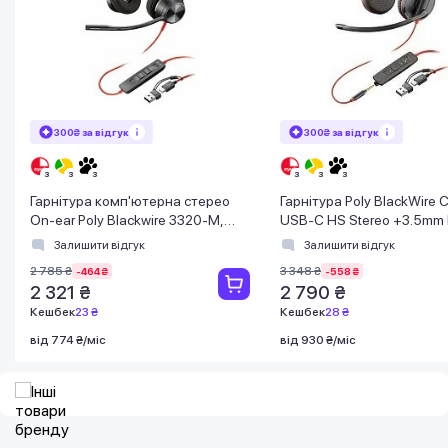
300₴ за відгук
300₴ за відгук
Гарнітура комп'ютерна стерео
Гарнітура Poly BlackWire
On-ear Poly Blackwire 3320-M,
USB-C HS Stereo +3.5mm 
USB-A, USB-C, всеспрямований,
+USB-C/A Adapter (Bulk)
Залишити відгук
Залишити відгук
Microsoft T
2 785 ₴
3 348 ₴
-464 ₴
-558 ₴
2 321 ₴
2 790 ₴
Кешбек
23 ₴
Кешбек
28 ₴
від 774 ₴/міс
від 930 ₴/міс