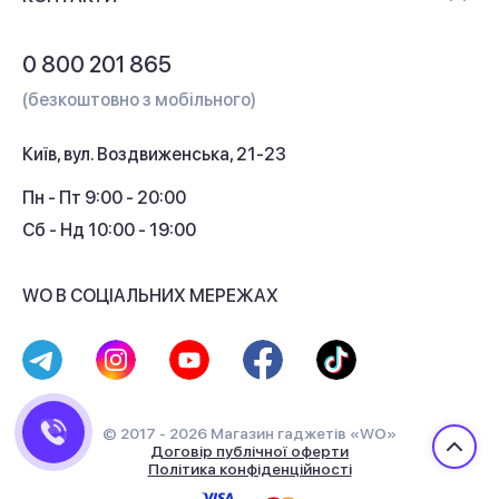
Обмін і повернення
Питання та відповіді
0 800 201 865
Гарантія та сервіс
(безкоштовно з мобільного)
Кредит
Київ, вул. Воздвиженська, 21-23
Кешбек
Пн - Пт 9:00 - 20:00
Сб - Нд 10:00 - 19:00
WO В СОЦІАЛЬНИХ МЕРЕЖАХ
© 2017 - 2026 Магазин гаджетів «WO»
Договір публічної оферти
Політика конфіденційності