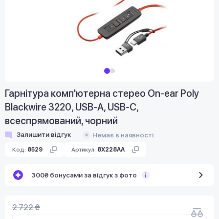
Гарнітура комп'ютерна стерео On-ear Poly
Blackwire 3220, USB-A, USB-C,
всеспрямований, чорний
Залишити відгук
Немає в наявності
Код:
8529
Артикул:
8X228AA
300₴ бонусами за відгук з фото
2 722 ₴