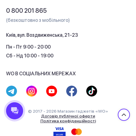
Обмін і повернення
Питання та відповіді
0 800 201 865
Гарантія та сервіс
(безкоштовно з мобільного)
Кредит
Київ, вул. Воздвиженська, 21-23
Кешбек
Пн - Пт 9:00 - 20:00
Сб - Нд 10:00 - 19:00
WO В СОЦІАЛЬНИХ МЕРЕЖАХ
© 2017 - 2026 Магазин гаджетів «WO»
Договір публічної оферти
Політика конфіденційності