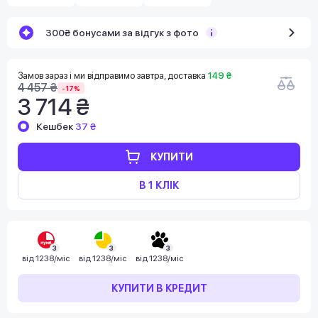
300₴ бонусами за відгук з фото
Замов зараз і ми відправимо завтра, доставка
149 ₴
4 457 ₴
-17%
3 714 ₴
Кешбек
37 ₴
КУПИТИ
В 1 КЛІК
3
3
3
від
1238/міс
від
1238/міс
від
1238/міс
КУПИТИ В КРЕДИТ