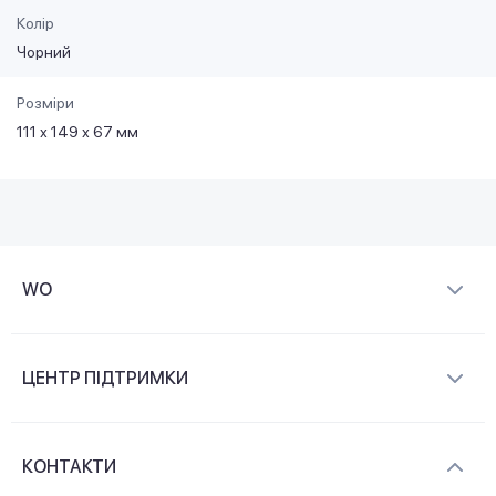
Колір
Чорний
Розміри
111 х 149 х 67 мм
WO
Про компанію
ЦЕНТР ПІДТРИМКИ
Новини та відеоогляди
Доставка і оплата
Контакти
КОНТАКТИ