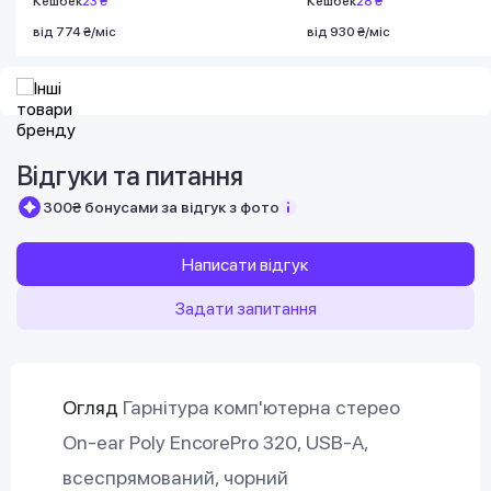
Кешбек
23 ₴
Кешбек
28 ₴
від 774 ₴/міс
від 930 ₴/міс
Відгуки та питання
300₴ бонусами за відгук з фото
Написати відгук
Задати запитання
Огляд
Гарнітура комп'ютерна стерео
On-ear Poly EncorePro 320, USB-A,
всеспрямований, чорний