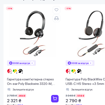
-17%
-17%
300₴ за відгук
300₴ за відгук
Гарнітура комп'ютерна стерео
Гарнітура Poly BlackWire
On-ear Poly Blackwire 3320-M,
USB-C HS Stereo +3.5mm 
USB-A, USB-C, всеспрямований,
+USB-C/A Adapter (Bulk)
Залишити відгук
Залишити відгук
Microsoft T
2 785 ₴
3 348 ₴
-464 ₴
-558 ₴
2 321 ₴
2 790 ₴