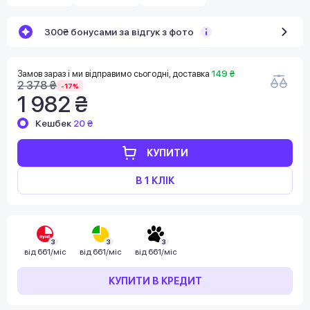
300₴ бонусами за відгук з фото
Замов зараз і ми відправимо сьогодні, доставка
149 ₴
2 378 ₴
-17%
1 982 ₴
Кешбек
20 ₴
КУПИТИ
В 1 КЛІК
3
3
3
від
661/міс
від
661/міс
від
661/міс
КУПИТИ В КРЕДИТ