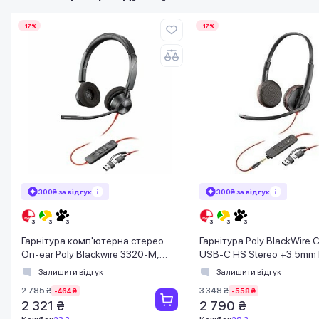
-17%
-17%
300₴ за відгук
300₴ за відгук
Гарнітура комп'ютерна стерео
Гарнітура Poly BlackWire
On-ear Poly Blackwire 3320-M,
USB-C HS Stereo +3.5mm 
USB-A, USB-C, всеспрямований,
+USB-C/A Adapter (Bulk)
Залишити відгук
Залишити відгук
Microsoft T
2 785 ₴
3 348 ₴
-464 ₴
-558 ₴
2 321 ₴
2 790 ₴