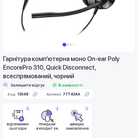
Гарнітура комп'ютерна моно On-ear Poly
EncorePro 310, Quick Disconnect,
всеспрямований, чорний
Залишити відгук
В наявності
Код:
13548
Артикул:
77T43AA
ВІДПРАВИМО
ПРИДБАЙ
ШВИДКЕ
СЬОГОДНІ
В КРЕДИТ 0%
ЗАМОВЛЕННЯ