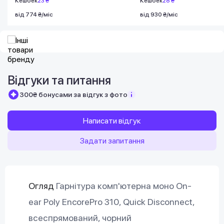
Кешбек
23 ₴
Кешбек
28 ₴
від 774 ₴/міс
від 930 ₴/міс
Відгуки та питання
300₴ бонусами за відгук з фото
Написати відгук
Задати запитання
Огляд
Гарнітура комп'ютерна моно On-
ear Poly EncorePro 310, Quick Disconnect,
всеспрямований, чорний