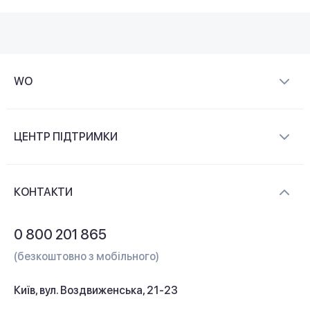
WO
Про компанію
ЦЕНТР ПІДТРИМКИ
Новини та відеоогляди
Доставка і оплата
Контакти
КОНТАКТИ
Обмін і повернення
Питання та відповіді
0 800 201 865
Гарантія та сервіс
(безкоштовно з мобільного)
Кредит
Київ, вул. Воздвиженська, 21-23