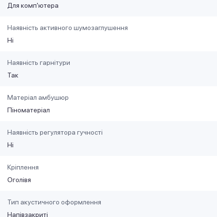
Для комп'ютера
Наявність активного шумозаглушення
Ні
Наявність гарнітури
Так
Матеріал амбушюр
Піноматеріал
Наявність регулятора гучності
Ні
Кріплення
Оголівя
Тип акустичного оформлення
Напівзакриті