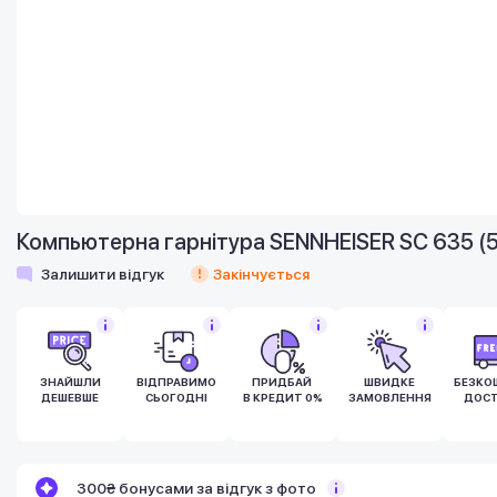
Компьютерна гарнітура SENNHEISER SC 635 (
Залишити відгук
Закінчується
ЗНАЙШЛИ
ВІДПРАВИМО
ПРИДБАЙ
ШВИДКЕ
БЕЗКО
ДЕШЕВШЕ
СЬОГОДНІ
В КРЕДИТ 0%
ЗАМОВЛЕННЯ
ДОСТ
Бонуси стають активними через 14 днів
300₴ бонусами за відгук з фото
після покупки.