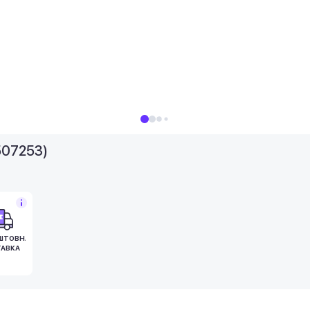
507253)
ШТОВНА
АВКА