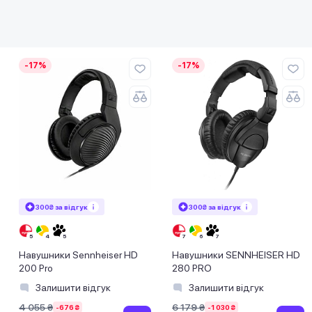
-17%
-17%
300₴ за відгук
300₴ за відгук
Навушники Sennheiser HD
Навушники SENNHEISER HD
200 Pro
280 PRO
Залишити відгук
Залишити відгук
4 055 ₴
6 179 ₴
-676 ₴
-1 030 ₴