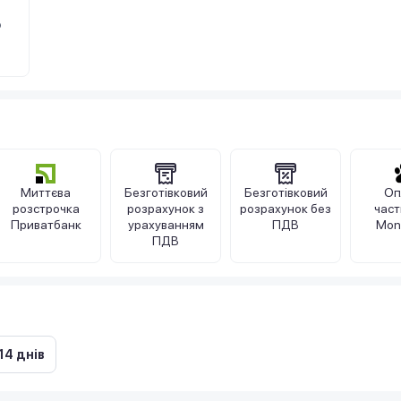
о
Миттєва
Безготівковий
Безготівковий
Оп
розстрочка
розрахунок з
розрахунок без
час
Приватбанк
урахуванням
ПДВ
Mon
ПДВ
14 днів