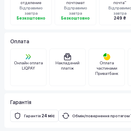
отделение
почтомат
почта"
Відправимо
Відправимо
Відправим
завтра
завтра
завтра
Безкоштовно
Безкоштовно
249 ₴
Оплата
Онлайн оплата
Накладений
Оплата
LIQPAY
платіж
частинами
Приватбанк
Гарантія
Гарантія
24 міс
Обмін/повернення протягом