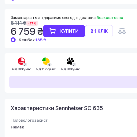
Баланс можна перевірити у особистому
кабінеті в розділі «Мої бонуси».
Накопиченими бонусами можна сплатити
Замов зараз і ми відправимо сьогодні, доставка
Безкоштовно
до 99% вартості наступної покупки:
8 111 ₴
-17%
детальніше
6 759 ₴
КУПИТИ
В 1 КЛІК
Кешбек
135 ₴
7
6
7
від
966/міс
від
1127/міс
від
966/міс
Характеристики Sennheiser SC 635
Пиловологозахист
Немає