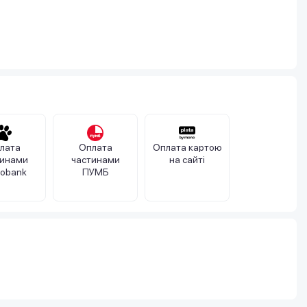
лата
Оплата
Оплата картою
тинами
частинами
на сайті
obank
ПУМБ