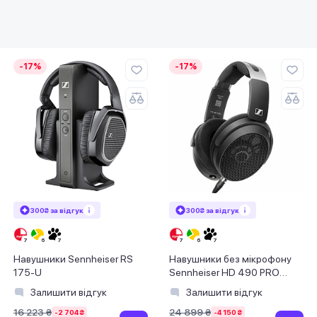
-17%
-17%
300₴ за відгук
300₴ за відгук
Навушники Sennheiser RS
Навушники без мікрофону
175-U
Sennheiser HD 490 PRO
Black (700286)
Залишити відгук
Залишити відгук
16 223 ₴
24 899 ₴
-2 704 ₴
-4 150 ₴