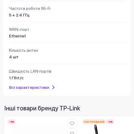
Частота роботи Wi-Fi
5 + 2.4 ГГц
WAN-порт
Ethernet
Кількість антен
4 шт
Швидкість LAN портів
1 Гбіт/с
Всі характеристики
Інші товари бренду
TP-Link
-9%
ТОП ПРОДАЖІВ
-9%