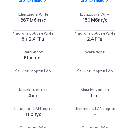
Детальніше
Детальніше
Швидкість Wi-Fi
Швидкість Wi-Fi
867 Мбит/с
150 Мбит/с
Частота роботи Wi-Fi
Частота роботи Wi-Fi
5 + 2.4 ГГц
2.4 ГГц
WAN-порт
WAN-порт
Ethernet
-
Кількість портів LAN
Кількість портів LAN
-
-
Кількість антен
Кількість антен
4 шт
1 шт
Швидкість LAN портів
Швидкість LAN портів
1 Гбіт/с
-
Стандарт WiFi
Стандарт WiFi