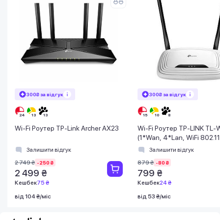
300₴ за відгук
300₴ за відгук
Wi-Fi Роутер TP-Link Archer AX23
Wi-Fi Роутер TP-LINK TL
(1*Wan, 4*Lan, WiFi 802.11
антени) (TL-WR841N)
Залишити відгук
Залишити відгук
2 749 ₴
879 ₴
-250 ₴
-80 ₴
2 499 ₴
799 ₴
Кешбек
75 ₴
Кешбек
24 ₴
від 104 ₴/міс
від 53 ₴/міс