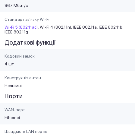
867 Мбит/с
Стандарт зв'язку Wi-Fi
Wi-Fi 5 (802.11ac)
Wi-Fi 4 (802.11n)
IEEE 802.11a
IEEE 802.11b
IEEE 802.11g
Додаткові функції
Кодовий замок
4 шт
Конструкція антен
Незнімні
Порти
WAN-порт
Ethernet
Швидкість LAN портів