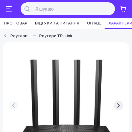
ПРО ТОВАР
ВІДГУКИ ТА ПИТАННЯ
ОГЛЯД
ХАРАКТЕР
Роутери
Роутери TP-Link