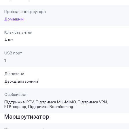
Призначення роутера
Домашній
Кількість антен
4 шт
USB порт
1
Діапазони
Двохдіапазонний
Особливості
Підтримка IPTV
Підтримка MU-MIMO
Підтримка VPN
FTP-сервер
Підтримка Beamforming
Маршрутизатор