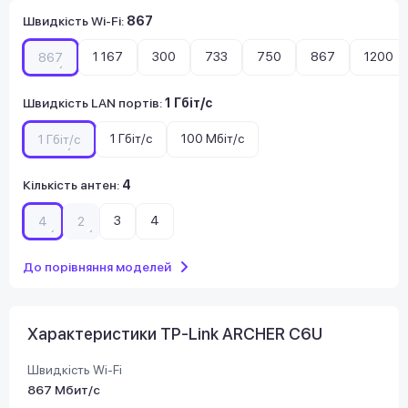
Швидкість Wi-Fi
:
867
1 167
300
733
750
867
1200
867
Швидкість LAN портів
:
1 Гбіт/с
1 Гбіт/с
100 Мбіт/с
1 Гбіт/с
Кількість антен
:
4
3
4
4
2
До порівняння моделей
Характеристики TP-Link ARCHER C6U
Швидкість Wi-Fi
867 Мбит/с