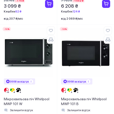
3 874 ₴
7 760 ₴
-775 ₴
-1 552 ₴
3 099 ₴
6 208 ₴
Кешбек
62 ₴
Кешбек
124 ₴
від 207 ₴/міс
від 2 069 ₴/міс
-13%
-13%
300₴ за відгук
300₴ за відгук
Мікрохвильова піч Whirlpool
Мікрохвильова піч Whirlpool
MWP 101 W
MWP 101 B
Залишити відгук
Залишити відгук