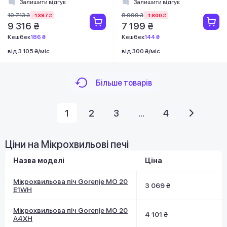
Залишити відгук
Залишити відгук
10 713 ₴
8 999 ₴
-1 397 ₴
-1 800 ₴
9 316 ₴
7 199 ₴
Кешбек
186 ₴
Кешбек
144 ₴
від 3 105 ₴/міс
від 300 ₴/міс
Більше товарів
1
2
3
...
4
Ціни на Мікрохвильові печі
Назва моделі
Ціна
Мікрохвильова піч Gorenje MO 20
3 069 ₴
E1WH
Мікрохвильова піч Gorenje MO 20
4 101 ₴
A4XH