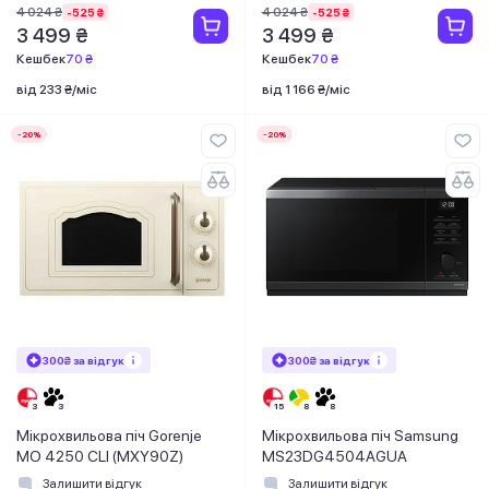
4 024 ₴
4 024 ₴
-525 ₴
-525 ₴
3 499 ₴
3 499 ₴
Кешбек
70 ₴
Кешбек
70 ₴
від 233 ₴/міс
від 1 166 ₴/міс
-20%
-20%
300₴ за відгук
300₴ за відгук
Мікрохвильова піч Gorenje
Мікрохвильова піч Samsung
MO 4250 CLI (MXY90Z)
MS23DG4504AGUA
Залишити відгук
Залишити відгук