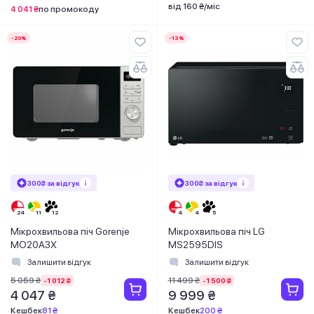
від 160 ₴/міс
4 041 ₴
по промокоду
-20%
-13%
300₴ за відгук
300₴ за відгук
Мікрохвильова піч Gorenje
Мікрохвильова піч LG
MO20A3X
MS2595DIS
Залишити відгук
Залишити відгук
5 059 ₴
11 499 ₴
-1 012 ₴
-1 500 ₴
4 047 ₴
9 999 ₴
Кешбек
81 ₴
Кешбек
200 ₴