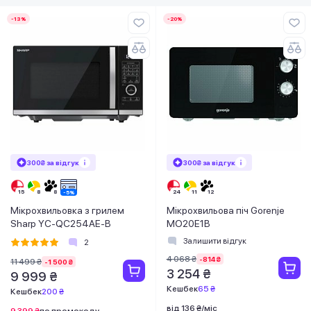
-13%
-20%
300₴ за відгук
300₴ за відгук
Мікрохвильовка з грилем
Мікрохвильова піч Gorenje
Sharp YC-QC254AE-B
MO20E1B
Залишити відгук
2
4 068 ₴
-814 ₴
11 499 ₴
-1 500 ₴
3 254 ₴
9 999 ₴
Кешбек
65 ₴
Кешбек
200 ₴
від 136 ₴/міс
9 399 ₴
по промокоду