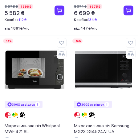
6 978 ₴
8 374 ₴
-1 396 ₴
-1 675 ₴
5 582 ₴
6 699 ₴
Кешбек
112 ₴
Кешбек
134 ₴
від 1 861 ₴/міс
від 447 ₴/міс
-13%
-20%
300₴ за відгук
300₴ за відгук
Мікрохвильова піч Whirlpool
Мікрохвильова піч Samsung
MWF 421 SL
MG23DG4524ATUA