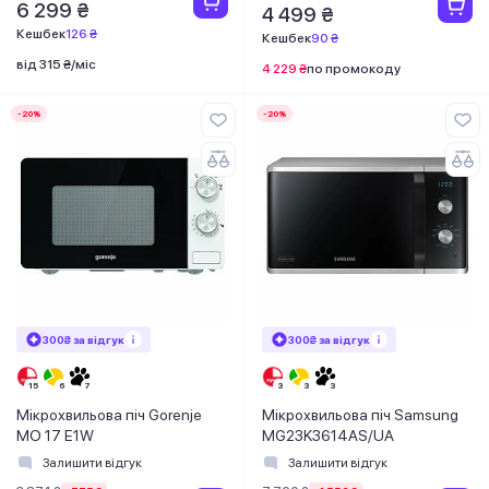
6 299 ₴
4 499 ₴
Кешбек
126 ₴
Кешбек
90 ₴
від 315 ₴/міс
4 229 ₴
по промокоду
-20%
-20%
300₴ за відгук
300₴ за відгук
Мікрохвильова піч Gorenje
Мікрохвильова піч Samsung
MO 17 E1W
MG23K3614AS/UA
Залишити відгук
Залишити відгук