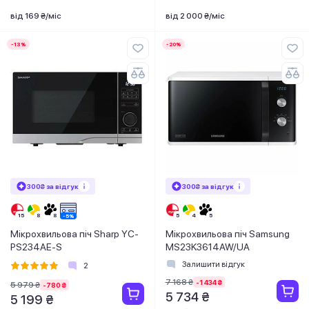
від 169 ₴/міс
від 2 000 ₴/міс
-13%
-20%
300₴ за відгук
300₴ за відгук
Мікрохвильова піч Sharp YC-
Мікрохвильова піч Samsung
PS234AE-S
MS23K3614AW/UA
Залишити відгук
2
7 168 ₴
-1 434 ₴
5 979 ₴
-780 ₴
5 734 ₴
5 199 ₴