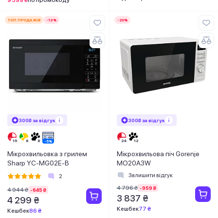
ТОП ПРОДАЖІВ
-13%
-20%
300₴ за відгук
300₴ за відгук
Мікрохвильовка з грилем
Мікрохвильова піч Gorenje
Sharp YC-MG02E-B
MO20A3W
Залишити відгук
2
4 796 ₴
-959 ₴
4 944 ₴
-645 ₴
3 837 ₴
4 299 ₴
Кешбек
77 ₴
Кешбек
86 ₴