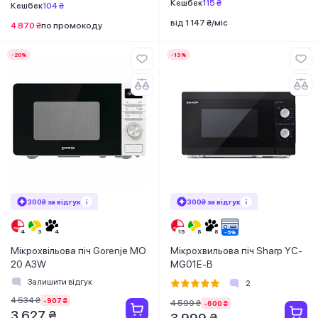
Кешбек
115 ₴
Кешбек
104 ₴
від 1 147 ₴/міс
4 870 ₴
по промокоду
-20%
-13%
300₴ за відгук
300₴ за відгук
Мікрохвільова піч Gorenje MO
Мікрохвильова піч Sharp YC-
20 A3W
MG01E-B
Залишити відгук
2
4 534 ₴
-907 ₴
4 599 ₴
-600 ₴
3 627 ₴