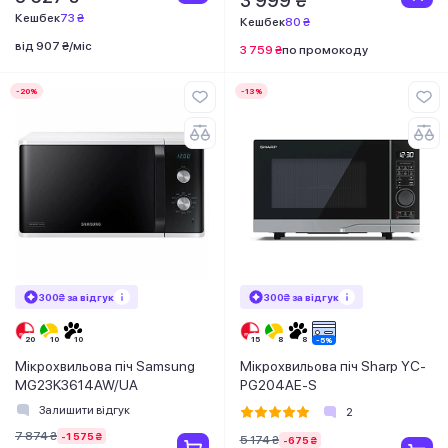
3 999 ₴
Кешбек
73 ₴
Кешбек
80 ₴
від 907 ₴/міс
3 759 ₴
по промокоду
-20%
-13%
300₴ за відгук
300₴ за відгук
Мікрохвильова піч Samsung
Мікрохвильова піч Sharp YC-
MG23K3614AW/UA
PG204AE-S
Залишити відгук
2
7 874 ₴
-1 575 ₴
5 174 ₴
-675 ₴