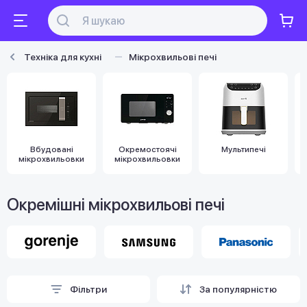
Техніка для кухні
Мікрохвильові печі
Вбудовані
Окремостоячі
Мультипечі
мікрохвильовки
мікрохвильовки
Окремішні мікрохвильові печі
Фільтри
За популярністю