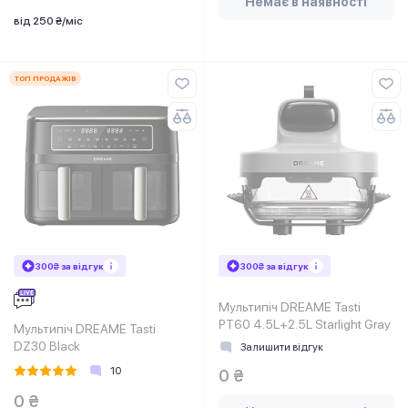
Немає в наявності
від 250 ₴/міс
ТОП ПРОДАЖІВ
300₴ за відгук
300₴ за відгук
Мультипіч DREAME Tasti
PT60 4.5L+2.5L Starlight Gray
Мультипіч DREAME Tasti
DZ30 Black
Залишити відгук
10
0 ₴
0 ₴