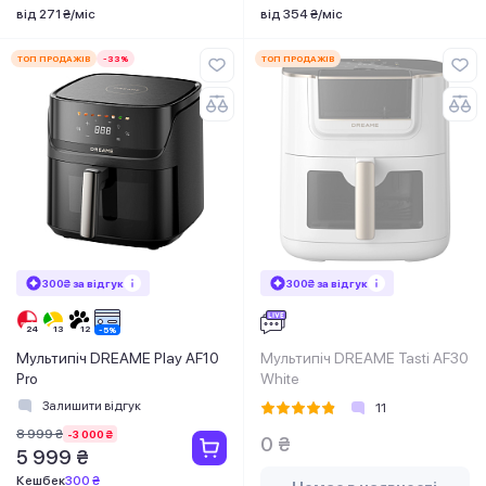
від 271 ₴/міс
від 354 ₴/міс
ТОП ПРОДАЖІВ
-33%
ТОП ПРОДАЖІВ
300₴ за відгук
300₴ за відгук
Мультипіч DREAME Play AF10
Мультипіч DREAME Tasti AF30
Pro
White
Залишити відгук
11
8 999 ₴
-3 000 ₴
0 ₴
5 999 ₴
Кешбек
300 ₴