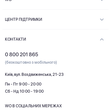
Про компанію
ЦЕНТР ПІДТРИМКИ
Новини та відеоогляди
Доставка і оплата
Контакти
КОНТАКТИ
Обмін і повернення
Питання та відповіді
0 800 201 865
Гарантія та сервіс
(безкоштовно з мобільного)
Кредит
Київ, вул. Воздвиженська, 21-23
Кешбек
Пн - Пт 9:00 - 20:00
Сб - Нд 10:00 - 19:00
WO В СОЦІАЛЬНИХ МЕРЕЖАХ