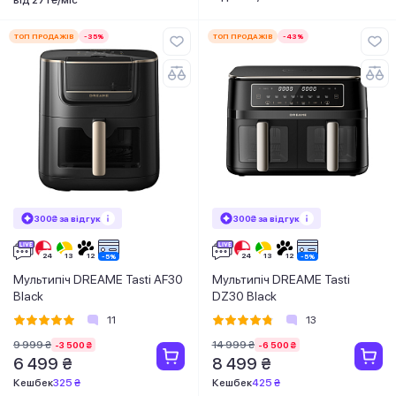
ТОП ПРОДАЖІВ
-35%
ТОП ПРОДАЖІВ
-43%
300₴ за відгук
300₴ за відгук
Мультипіч DREAME Tasti AF30
Мультипіч DREAME Tasti
Black
DZ30 Black
11
13
9 999 ₴
14 999 ₴
-3 500 ₴
-6 500 ₴
6 499 ₴
8 499 ₴
Кешбек
325 ₴
Кешбек
425 ₴