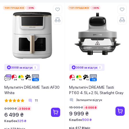
ТОП ПРОДАЖІВ
-35%
ТОП ПРОДАЖІВ
-38%
300₴ за відгук
300₴ за відгук
Мультипіч DREAME Tasti AF30
Мультипіч DREAME Tasti
White
PT60 4.5L+2.5L Starlight Gray
Залишити відгук
11
15 999 ₴
-6 000 ₴
9 999 ₴
-3 500 ₴
9 999 ₴
6 499 ₴
Кешбек
500 ₴
Кешбек
325 ₴
від 417 ₴/міс
від 271 ₴/міс