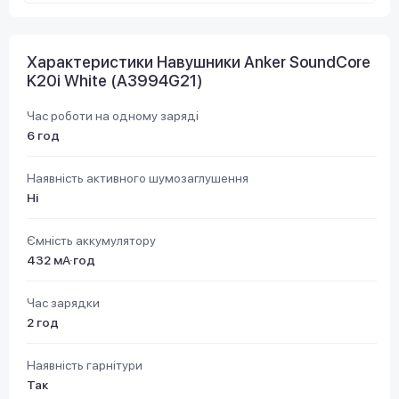
Характеристики Навушники Anker SoundCore
K20i White (A3994G21)
Час роботи на одному заряді
6 год
Наявність активного шумозаглушення
Ні
Ємність аккумулятору
432 мА·год
Час зарядки
2 год
Наявність гарнітури
Так