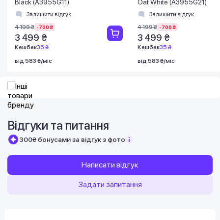
Black (A3955G11)
Oat White (A3955G21)
Залишити відгук
Залишити відгук
4 199 ₴
4 199 ₴
-700 ₴
-700 ₴
3 499 ₴
3 499 ₴
Кешбек
35 ₴
Кешбек
35 ₴
від 583 ₴/міс
від 583 ₴/міс
Відгуки та питання
300₴ бонусами за відгук з фото
Написати відгук
Задати запитання