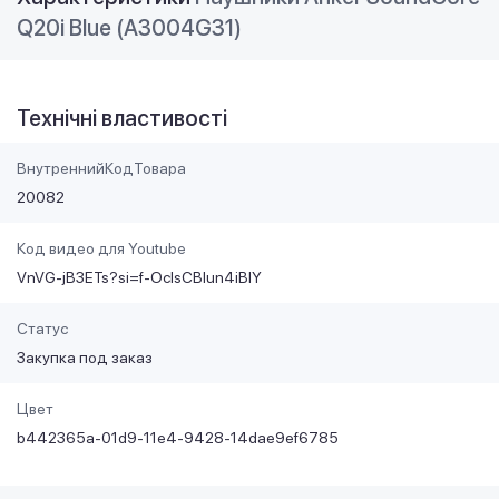
Q20i Blue (A3004G31)
Технічні властивості
ВнутреннийКодТовара
20082
Код видео для Youtube
VnVG-jB3ETs?si=f-OclsCBlun4iBIY
Статус
Закупка под заказ
Цвет
b442365a-01d9-11e4-9428-14dae9ef6785