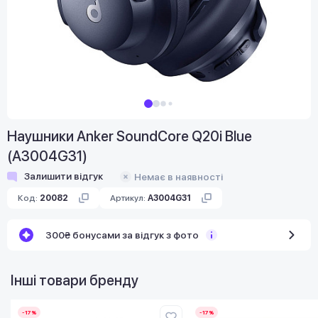
Наушники Anker SoundCore Q20i Blue
(A3004G31)
Залишити відгук
Немає в наявності
Код:
20082
Артикул:
A3004G31
300₴ бонусами за відгук з фото
Інші товари бренду
-17%
-17%