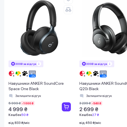
300₴ за відгук
300₴ за відгук
Навушники ANKER SoundСore
Навушники ANKER Sound
Space One Black
Q20i Black
Залишити відгук
Залишити відгук
5 999 ₴
3 239 ₴
-1 000 ₴
-540 ₴
4 999 ₴
2 699 ₴
Кешбек
50 ₴
Кешбек
27 ₴
від 833 ₴/міс
від 450 ₴/міс