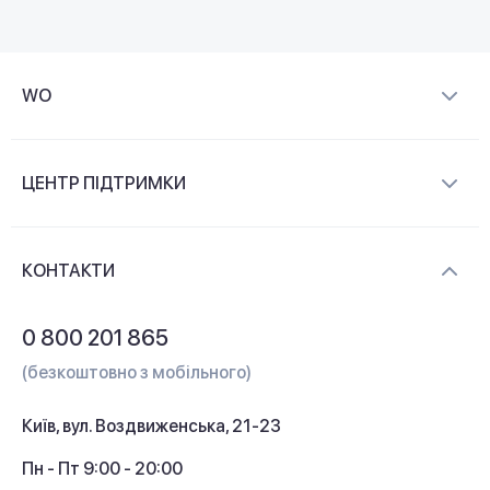
WO
Про компанію
ЦЕНТР ПІДТРИМКИ
Новини та відеоогляди
Доставка і оплата
Контакти
КОНТАКТИ
Обмін і повернення
Питання та відповіді
0 800 201 865
Гарантія та сервіс
(безкоштовно з мобільного)
Кредит
Київ, вул. Воздвиженська, 21-23
Кешбек
Пн - Пт 9:00 - 20:00