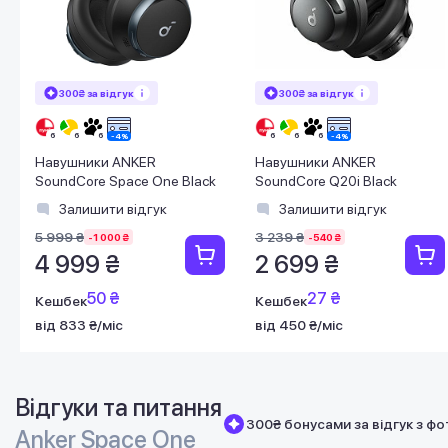
300₴ за відгук
300₴ за відгук
Навушники ANKER
Навушники ANKER
SoundСore Space One Black
SoundСore Q20i Black
Залишити відгук
Залишити відгук
5 999 ₴
3 239 ₴
-1 000 ₴
-540 ₴
4 999 ₴
2 699 ₴
50 ₴
27 ₴
Кешбек
Кешбек
від 833 ₴/міс
від 450 ₴/міс
Відгуки та питання
300₴ бонусами за відгук з фо
Anker Space One