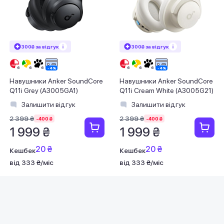
300₴ за відгук
300₴ за відгук
Навушники Anker SoundCore
Навушники Anker SoundCore
Q11i Grey (A3005GA1)
Q11i Cream White (A3005G21)
Залишити відгук
Залишити відгук
2 399 ₴
2 399 ₴
-400 ₴
-400 ₴
1 999 ₴
1 999 ₴
20 ₴
20 ₴
Кешбек
Кешбек
від 333 ₴/міс
від 333 ₴/міс