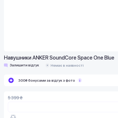
Навушники ANKER SoundСore Space One Blue
Залишити відгук
Немає в наявності
300₴ бонусами за відгук з фото
5 399 ₴