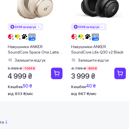
300₴ за відгук
300₴ за відгук
Навушники ANKER
Навушники ANKER
SoundСore Space One Latte
SoundСore Life Q30 v2 Black
Cream
Залишити відгук
Залишити відгук
5 999 ₴
4 799 ₴
-1 000 ₴
-800 ₴
4 999 ₴
3 999 ₴
50 ₴
40 ₴
Кешбек
Кешбек
від 833 ₴/міс
від 667 ₴/міс
то