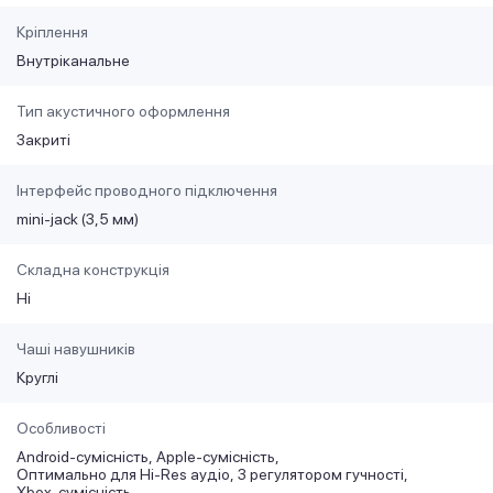
Кріплення
Внутріканальне
Тип акустичного оформлення
Закриті
Інтерфейс проводного підключення
mini-jack (3,5 мм)
Складна конструкція
Ні
Чаші навушників
Круглі
Особливості
Android-сумісність
Apple-сумісність
Оптимально для Hi-Res аудіо
З регулятором гучності
Xbox-сумісність