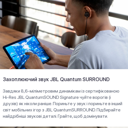
Захоплюючий звук JBL Quantum SURROUND
Завдяки 8,6-міліметровим динамікам із сертифікованою
Hi-Res JBL QuantumSOUND Signature чуйте ворогів (і
друзів) як ніколи раніше. Пориньте у звук і пориньте в інший
світ мобільних ігор з JBL QuantumSURROUND. Підбирайте
найдрібніші звукові деталі. Грайте, щоб домінувати.