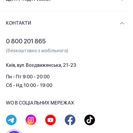
Новини та відеоогляди
Доставка і оплата
Контакти
КОНТАКТИ
Обмін і повернення
Питання та відповіді
0 800 201 865
Гарантія та сервіс
(безкоштовно з мобільного)
Кредит
Київ, вул. Воздвиженська, 21-23
Кешбек
Пн - Пт 9:00 - 20:00
Сб - Нд 10:00 - 19:00
WO В СОЦІАЛЬНИХ МЕРЕЖАХ