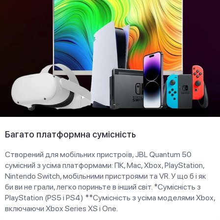
Багато платформна сумісність
Створений для мобільних пристроїв, JBL Quantum 50
сумісний з усіма платформами: ПК, Mac, Xbox, PlayStation,
Nintendo Switch, мобільними пристроями та VR. У що б і як
би ви не грали, легко пориньте в інший світ. *Сумісність з
PlayStation (PS5 і PS4) **Сумісність з усіма моделями Xbox,
включаючи Xbox Series XS і One.