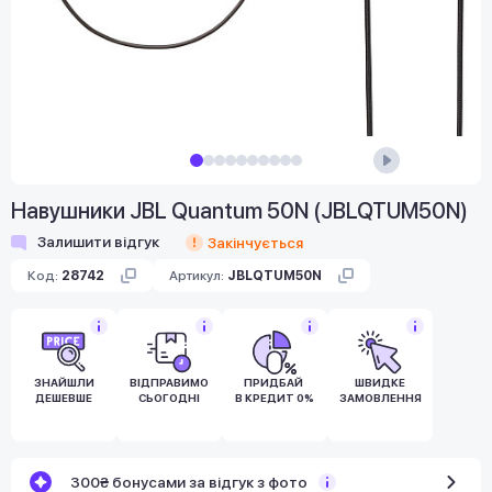
Навушники JBL Quantum 50N (JBLQTUM50N)
Залишити відгук
Закінчується
Код:
28742
Артикул:
JBLQTUM50N
ЗНАЙШЛИ
ВІДПРАВИМО
ПРИДБАЙ
ШВИДКЕ
ДЕШЕВШЕ
СЬОГОДНІ
В КРЕДИТ 0%
ЗАМОВЛЕННЯ
300₴ бонусами за відгук з фото