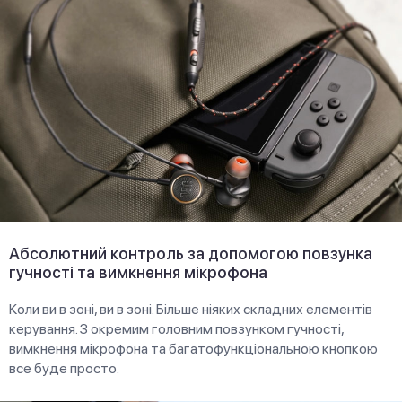
Абсолютний контроль за допомогою повзунка
гучності та вимкнення мікрофона
Коли ви в зоні, ви в зоні. Більше ніяких складних елементів
керування. З окремим головним повзунком гучності,
вимкнення мікрофона та багатофункціональною кнопкою
все буде просто.