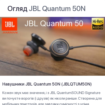
Огляд
JBL Quantum 50N
Навушники JBL Quantum 50N (JBLQTUM50N)
Кожен звук має значення, і з JBL QuantumSOUND Signature
ви почуєте ворогів (і друзів) як ніколи раніше. Створена для
мобільних пристроїв, але завдяки сумісності з усіма