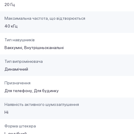
20 Гц
Максимальна частота, що відтворюється
40 кГц
Тип навушників
Ваккумні
Внутрішньоканальні
Тип випромінювача
Динамічний
Призначення
Для телефону
Для будинку
Наявність активного шумозаглушення
Ні
Форма штекера
L-подібний