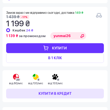
Замов зараз і ми відправимо сьогодні, доставка
149 ₴
1 439 ₴
-17%
1 199 ₴
Кешбек
24 ₴
1 139 ₴
за промокодом
КУПИТИ
В 1 КЛІК
20
9
9
від
60/міс
від
133/міс
від
133/міс
КУПИТИ В КРЕДИТ