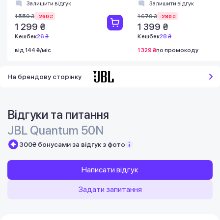
(JBLQ100PWHTBLU)
Залишити відгук
Залишити відгук
1 559 ₴
1 679 ₴
-260 ₴
-280 ₴
1 299 ₴
1 399 ₴
Кешбек
26 ₴
Кешбек
28 ₴
від 144 ₴/міс
1 329 ₴
по промокоду
На брендову сторінку
Відгуки та питання
JBL Quantum 50N
300₴ бонусами за відгук з фото
Написати відгук
Задати запитання