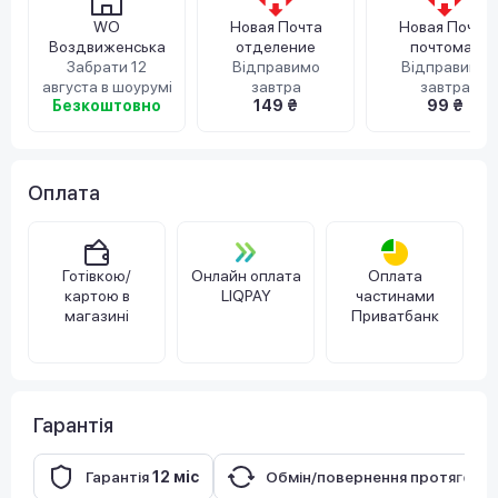
WO
Новая Почта
Новая Почта
Воздвиженська
отделение
почтомат
Забрати 12
Відправимо
Відправимо
августа в шоурумі
завтра
завтра
Безкоштовно
149 ₴
99 ₴
Оплата
Готівкою/
Онлайн оплата
Оплата
картою в
LIQPAY
частинами
магазині
Приватбанк
Гарантія
Гарантія
12 міс
Обмін/повернення протягом
1