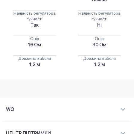
Наявність регулятора
Наявність регулятора
гучності
гучності
Так
Ні
Опір
Опір
16 Ом
30 Ом
Довжина кабеля
Довжина кабеля
1.2 м
1.2 м
WO
Про компанію
ЦЕНТР ПІДТРИМКИ