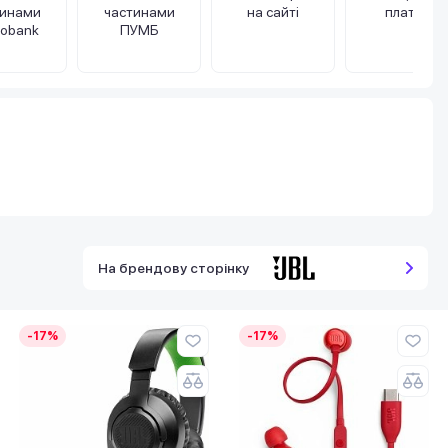
тинами
частинами
на сайті
платіж
obank
ПУМБ
На брендову сторінку
-17%
-17%