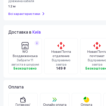
Довжина кабеля
1.2 м
Всі характеристики
Доставка в
Київ
WO
Новая Почта
Новая Почт
Воздвиженська
отделение
почтомат
Забрати 11
Відправимо
Відправим
августа в шоурумі
завтра
завтра
Безкоштовно
149 ₴
Безкоштов
Оплата
Готівкою/
Онлайн оплата
Оплата