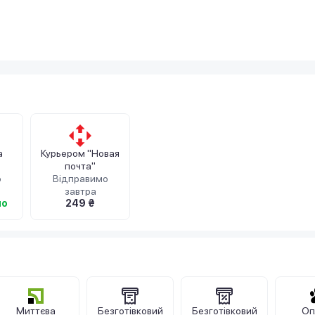
а
Курьером "Новая
почта"
о
Відправимо
завтра
но
249 ₴
Миттєва
Безготівковий
Безготівковий
Оп