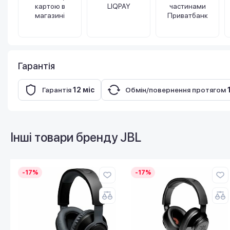
картою в
LIQPAY
частинами
магазині
Приватбанк
Гарантія
Гарантія
12 міс
Обмін/повернення протягом
Інші товари бренду
JBL
-17%
-17%