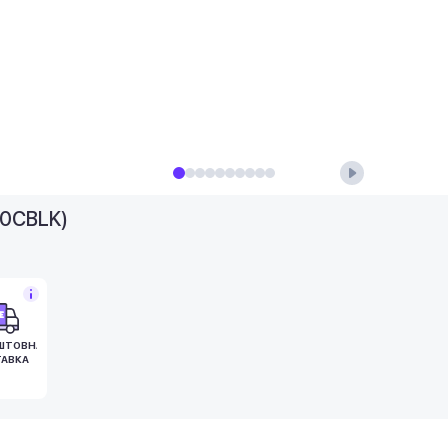
10CBLK)
ШТОВНА
АВКА