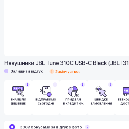
Навушники JBL Tune 310C USB-C Black (JBLT3
Залишити відгук
Закінчується
ЗНАЙШЛИ
ВІДПРАВИМО
ПРИДБАЙ
ШВИДКЕ
БЕЗКО
ДЕШЕВШЕ
СЬОГОДНІ
В КРЕДИТ 0%
ЗАМОВЛЕННЯ
ДОСТ
Бонуси стають активними через 14 днів
Додайте товар у кошик і перейдіть до
300₴ бонусами за відгук з фото
після покупки.
оформлення замовлення.