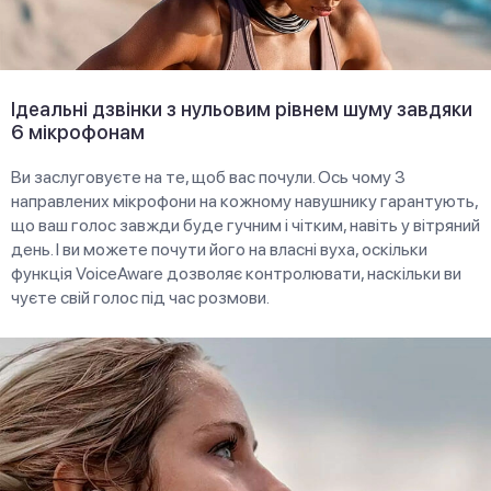
Ідеальні дзвінки з нульовим рівнем шуму завдяки
6 мікрофонам
Ви заслуговуєте на те, щоб вас почули. Ось чому 3
направлених мікрофони на кожному навушнику гарантують,
що ваш голос завжди буде гучним і чітким, навіть у вітряний
день. І ви можете почути його на власні вуха, оскільки
функція VoiceAware дозволяє контролювати, наскільки ви
чуєте свій голос під час розмови.