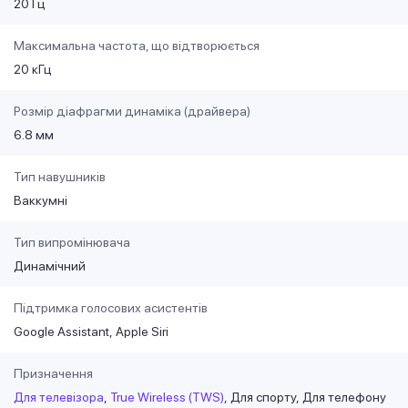
20 Гц
Максимальна частота, що відтворюється
20 кГц
Розмір діафрагми динаміка (драйвера)
6.8 мм
Тип навушників
Ваккумні
Тип випромінювача
Динамічний
Підтримка голосових асистентів
Google Assistant
Apple Siri
Призначення
Для телевізора
True Wireless (TWS)
Для спорту
Для телефону