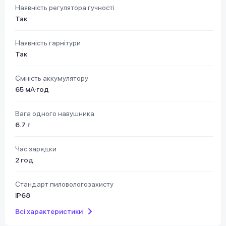
Наявність регулятора гучності
Так
Наявність гарнітури
Так
Ємність аккумулятору
65 мА·год
Вага одного навушника
6.7 г
Час зарядки
2 год
Стандарт пиловологозахисту
IP68
Всі характеристики