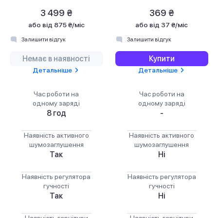
3 499 ₴
369 ₴
або
від 875 ₴/міс
або
від 37 ₴/міс
Залишити відгук
Залишити відгук
Немає в наявності
Купити
Детальніше
Детальніше
Час роботи на
Час роботи на
одному заряді
одному заряді
8 год
-
Наявність активного
Наявність активного
шумозаглушення
шумозаглушення
Так
Ні
Наявність регулятора
Наявність регулятора
гучності
гучності
Так
Ні