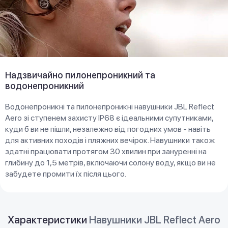
Надзвичайно пилонепроникний та
водонепроникний
Водонепроникні та пилонепроникні навушники JBL Reflect
Aero зі ступенем захисту IP68 є ідеальними супутниками,
куди б ви не пішли, незалежно від погодних умов - навіть
для активних походів і пляжних вечірок. Навушники також
здатні працювати протягом 30 хвилин при зануренні на
глибину до 1,5 метрів, включаючи солону воду, якщо ви не
забудете промити їх після цього.
Характеристики
Навушники JBL Reflect Aero