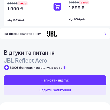
2 039 ₴
-340 ₴
2 399 ₴
-400 ₴
1 699 ₴
1 999 ₴
від 85 ₴/міс
від 167 ₴/міс
На брендову сторінку
Відгуки та питання
JBL Reflect Aero
300₴ бонусами за відгук з фото
Написати відгук
Задати запитання