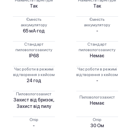
Наявність гарнітури
Наявність гарнітури
Так
Так
Ємність
Ємність
аккумулятору
аккумулятору
65 мА·год
-
Стандарт
Стандарт
пиловологозахисту
пиловологозахисту
IP68
Немає
Час роботи в режимі
Час роботи в режимі
відтворення з кейсом
відтворення з кейсом
24 год
-
Пиловологозахист
Пиловологозахист
Захист від бризок,
Немає
Захист від пилу
Опір
Опір
-
30 Ом