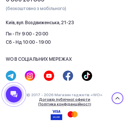
Гарантія та сервіс
(безкоштовно з мобільного)
Кредит
Київ, вул. Воздвиженська, 21-23
Кешбек
Пн - Пт 9:00 - 20:00
Сб - Нд 10:00 - 19:00
WO В СОЦІАЛЬНИХ МЕРЕЖАХ
© 2017 - 2026 Магазин гаджетів «WO»
Договір публічної оферти
Політика конфіденційності