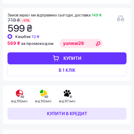
Замов зараз і ми відправимо сьогодні, доставка
149 ₴
719 ₴
-17%
599 ₴
Кешбек
12 ₴
569 ₴
за промокодом
КУПИТИ
В 1 КЛІК
12
12
9
від
50/міс
від
50/міс
від
67/міс
КУПИТИ В КРЕДИТ