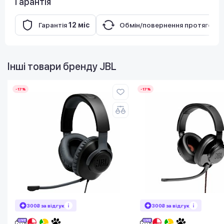
Гарантія
Гарантія
12 міс
Обмін/повернення протягом
1
Інші товари бренду
JBL
-17%
-17%
300₴ за відгук
300₴ за відгук