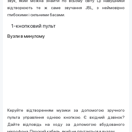
звук, який можна знайти по всьому світу. Ці навушники
відтворюють те ж саме звучання JBL, з неймовірно
глибокими і сильними басами.
1-кнопковий пульт
Вузли в минулому
Керуйте відтворенням музики за допомогою зручного
пульта управління однією кнопкою. Є вхідний дзвінок?
Дайте відповідь на ходу за допомогою вбудованого
мікрофона. Плоский кабель, який не плутається в вузлах.