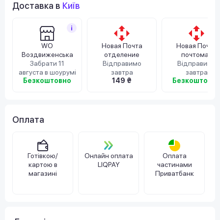
Доставка в
Київ
WO
Новая Почта
Новая Почта
Воздвиженська
отделение
почтомат
Забрати 11
Відправимо
Відправимо
августа в шоурумі
завтра
завтра
Безкоштовно
149 ₴
Безкоштовн
Оплата
Готівкою/
Онлайн оплата
Оплата
картою в
LIQPAY
частинами
магазині
Приватбанк