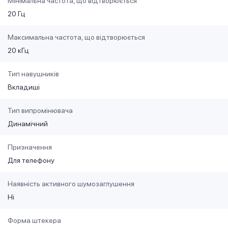
Мінімальна частота, що відтворюється
20 Гц
Максимальна частота, що відтворюється
20 кГц
Тип навушників
Вкладиші
Тип випромінювача
Динамічний
Призначення
Для телефону
Наявність активного шумозаглушення
Ні
Форма штекера