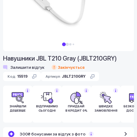
Навушники JBL T210 Gray (JBLT210GRY)
Залишити відгук
Закінчується
Код:
15519
Артикул:
JBLT210GRY
ЗНАЙШЛИ
ВІДПРАВИМО
ПРИДБАЙ
ШВИДКЕ
БЕЗКО
ДЕШЕВШЕ
СЬОГОДНІ
В КРЕДИТ 0%
ЗАМОВЛЕННЯ
ДОСТ
300₴ бонусами за відгук з фото