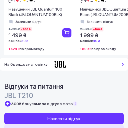
Навушники JBL Quantum 100
Навушники JBL Quantum 
Black (JBLQUANTUM100BLK)
Black (JBLQUANTUM200B
Залишити відгук
Залишити відгук
1 799 ₴
2 399 ₴
-300 ₴
-400 ₴
1 499 ₴
1 999 ₴
Кешбек
30 ₴
Кешбек
40 ₴
1 424 ₴
по промокоду
1 899 ₴
по промокоду
На брендову сторінку
Відгуки та питання
JBL T210
300₴ бонусами за відгук з фото
Написати відгук