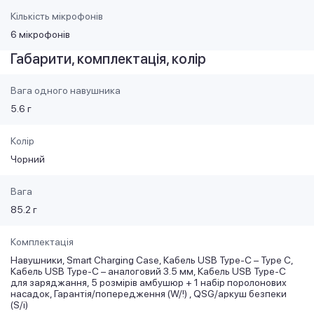
Кількість мікрофонів
6 мікрофонів
Габарити, комплектація, колір
Вага одного навушника
5.6 г
Колір
Чорний
Вага
85.2 г
Комплектація
Навушники, Smart Charging Case, Кабель USB Type-C – Type C,
Кабель USB Type-C – аналоговий 3.5 мм, Кабель USB Type-C
для заряджання, 5 розмірів амбушюр + 1 набір поролонових
насадок, Гарантія/попередження (W/!) , QSG/аркуш безпеки
(S/i)