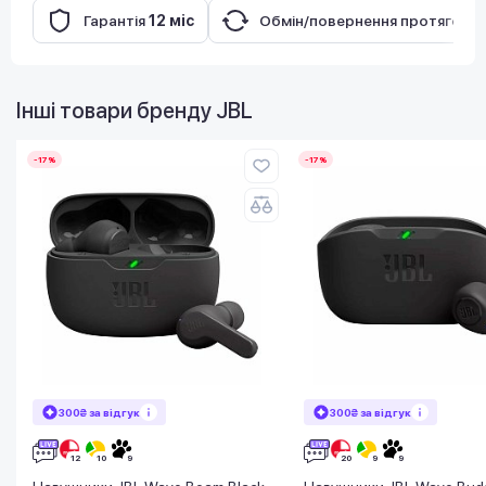
Гарантія
12 міс
Обмін/повернення протягом
1
Інші товари бренду
JBL
-17%
-17%
300₴ за відгук
300₴ за відгук