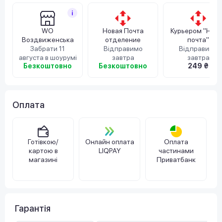
WO
Новая Почта
Курьером "Нов
Воздвиженська
отделение
почта"
Забрати 11
Відправимо
Відправимо
августа в шоурумі
завтра
завтра
Безкоштовно
Безкоштовно
249 ₴
Оплата
Готівкою/
Онлайн оплата
Оплата
картою в
LIQPAY
частинами
магазині
Приватбанк
Гарантія