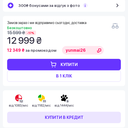
300₴ бонусами за відгук з фото
Замов зараз і ми відправимо сьогодні, доставка
Безкоштовно
15 599 ₴
-17%
12 999 ₴
12 349 ₴
за промокодом
КУПИТИ
В 1 КЛІК
12
11
9
від
1083/міс
від
1182/міс
від
1444/міс
КУПИТИ В КРЕДИТ