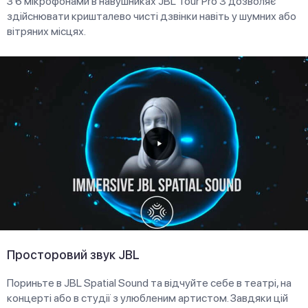
З 6 мікрофонами в навушниках JBL Tour Pro 3 дозволяє
здійснювати кришталево чисті дзвінки навіть у шумних або
вітряних місцях.
Просторовий звук JBL
Пориньте в JBL Spatial Sound та відчуйте себе в театрі, на
концерті або в студії з улюбленим артистом. Завдяки цій