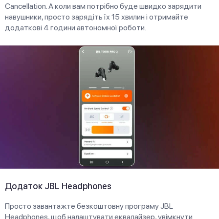
Cancellation. А коли вам потрібно буде швидко зарядити
навушники, просто зарядіть їх 15 хвилин і отримайте
додаткові 4 години автономної роботи.
Додаток JBL Headphones
Просто завантажте безкоштовну програму JBL
Headphones, щоб налаштувати еквалайзер, увімкнути