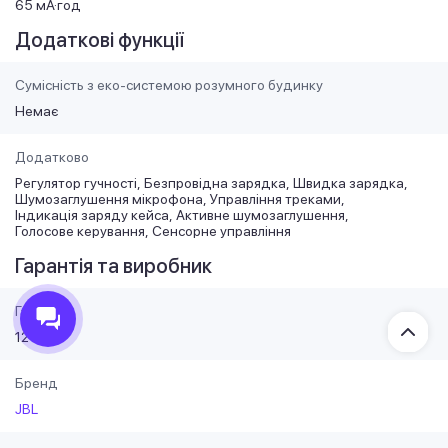
65 мА·год
Додаткові функції
Сумісність з еко-системою розумного будинку
Немає
Додатково
Регулятор гучності
Безпровідна зарядка
Швидка зарядка
Шумозаглушення мікрофона
Управління треками
Індикація заряду кейса
Активне шумозаглушення
Голосове керування
Сенсорне управління
Гарантія та виробник
Гарантія
12 міс
Бренд
JBL