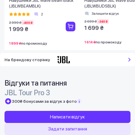
Навушники JBL Wave Beam Black
Навушники JBL Wave Buds
(JBLWBEAMBLK)
(JBLWBUDSBLK)
Залишити відгук
2
2 039 ₴
-340 ₴
2 399 ₴
-400 ₴
1 699 ₴
1 999 ₴
1 614 ₴
по промокоду
1 899 ₴
по промокоду
На брендову сторінку
Відгуки та питання
JBL Tour Pro 3
300₴ бонусами за відгук з фото
Написати відгук
Задати запитання