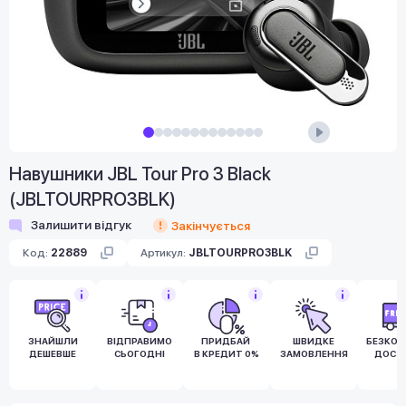
Навушники JBL Tour Pro 3 Black
(JBLTOURPRO3BLK)
Залишити відгук
Закінчується
Код:
22889
Артикул:
JBLTOURPRO3BLK
ЗНАЙШЛИ
ВІДПРАВИМО
ПРИДБАЙ
ШВИДКЕ
БЕЗКО
ДЕШЕВШЕ
СЬОГОДНІ
В КРЕДИТ 0%
ЗАМОВЛЕННЯ
ДОСТ