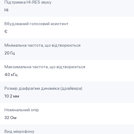
Підтримка HI-RES звуку
Ні
Вбудований голосовий асистент
Є
Мінімальна частота, що відтворюється
20 Гц
Максимальна частота, що відтворюється
40 кГц
Розмір діафрагми динаміка (драйвера)
10.2 мм
Номінальний опір
32 Ом
Вид мікрофону