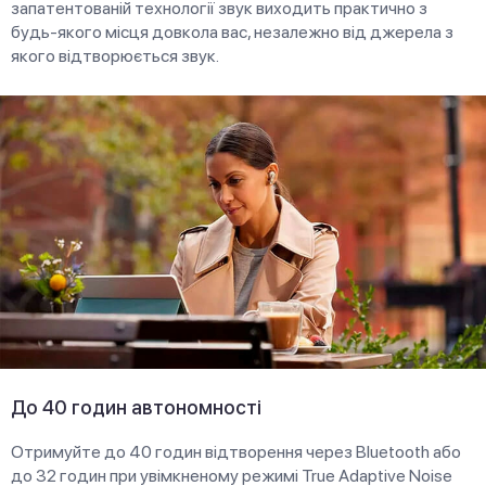
запатентованій технології звук виходить практично з
будь-якого місця довкола вас, незалежно від джерела з
якого відтворюється звук.
До 40 годин автономності
Отримуйте до 40 годин відтворення через Bluetooth або
до 32 годин при увімкненому режимі True Adaptive Noise