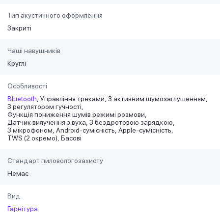
Тип акустичного оформлення
Закриті
Чаші навушників
Круглі
Особливості
Bluetooth
Управління треками
З активним шумозаглушенням
З регулятором гучності
Функція пониження шумів режимі розмови
Датчик вилучення з вуха
З бездротовою зарядкою
З мікрофоном
Android-сумісність
Apple-сумісність
TWS (2 окремо)
Басові
Стандарт пиловологозахисту
Немає
Вид
Гарнітура