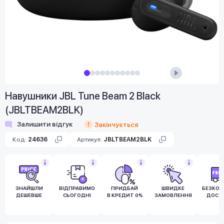
Навушники JBL Tune Beam 2 Black
(JBLTBEAM2BLK)
Залишити відгук
Закінчується
Код:
24636
Артикул:
JBLTBEAM2BLK
ЗНАЙШЛИ
ВІДПРАВИМО
ПРИДБАЙ
ШВИДКЕ
БЕЗКО
ДЕШЕВШЕ
СЬОГОДНІ
В КРЕДИТ 0%
ЗАМОВЛЕННЯ
ДОСТ