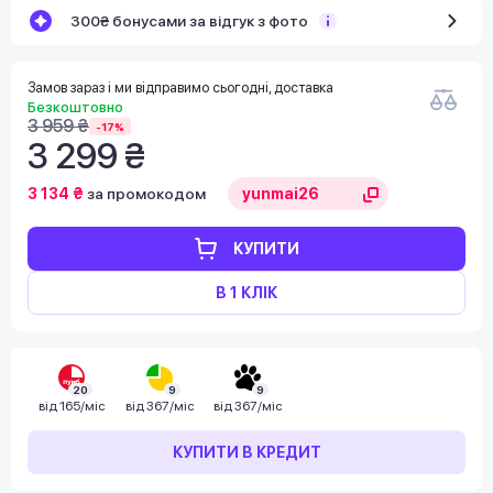
300₴ бонусами за відгук з фото
Замов зараз і ми відправимо сьогодні, доставка
Безкоштовно
3 959 ₴
-17%
3 299 ₴
3 134 ₴
за промокодом
КУПИТИ
В 1 КЛІК
20
9
9
від
165/міс
від
367/міс
від
367/міс
КУПИТИ В КРЕДИТ