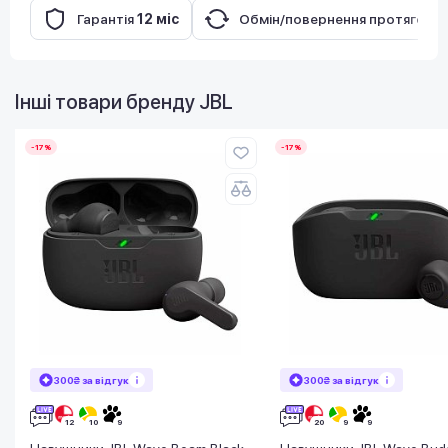
Гарантія
12 міс
Обмін/повернення протягом
1
Інші товари бренду
JBL
-17%
-17%
300₴ за відгук
300₴ за відгук