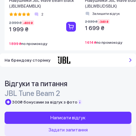
Навушники JBL Wave Beam Black
Навушники JBL Wave Buds
(JBLWBEAMBLK)
(JBLWBUDSBLK)
Залишити відгук
2
2 039 ₴
-340 ₴
2 399 ₴
-400 ₴
1 699 ₴
1 999 ₴
1 614 ₴
по промокоду
1 899 ₴
по промокоду
На брендову сторінку
Відгуки та питання
JBL Tune Beam 2
300₴ бонусами за відгук з фото
Написати відгук
Задати запитання