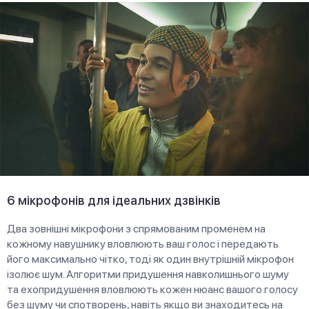
6 мікрофонів для ідеальних дзвінків
Два зовнішні мікрофони з спрямованим променем на
кожному навушнику вловлюють ваш голос і передають
його максимально чітко, тоді як один внутрішній мікрофон
ізолює шум. Алгоритми придушення навколишнього шуму
та ехопридушення вловлюють кожен нюанс вашого голосу
без шуму чи спотворень, навіть якщо ви знаходитесь на