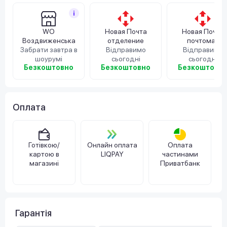
WO
Новая Почта
Новая Почта
Воздвиженська
отделение
почтомат
Забрати завтра в
Відправимо
Відправимо
шоурумі
сьогодні
сьогодні
Безкоштовно
Безкоштовно
Безкоштовн
Оплата
Готівкою/
Онлайн оплата
Оплата
картою в
LIQPAY
частинами
магазині
Приватбанк
Гарантія