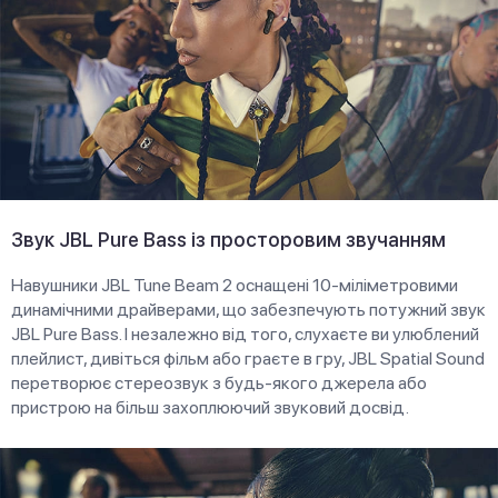
Звук JBL Pure Bass із просторовим звучанням
Навушники JBL Tune Beam 2 оснащені 10-міліметровими
динамічними драйверами, що забезпечують потужний звук
JBL Pure Bass. І незалежно від того, слухаєте ви улюблений
плейлист, дивіться фільм або граєте в гру, JBL Spatial Sound
перетворює стереозвук з будь-якого джерела або
пристрою на більш захоплюючий звуковий досвід.