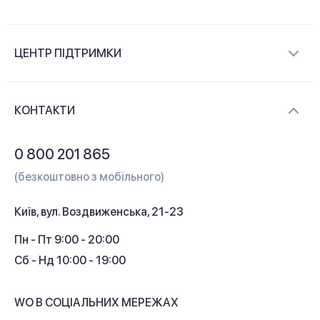
Про компанію
ЦЕНТР ПІДТРИМКИ
Новини та відеоогляди
Доставка і оплата
Контакти
КОНТАКТИ
Обмін і повернення
Питання та відповіді
0 800 201 865
Гарантія та сервіс
(безкоштовно з мобільного)
Кредит
Київ, вул. Воздвиженська, 21-23
Кешбек
Пн - Пт 9:00 - 20:00
Сб - Нд 10:00 - 19:00
WO В СОЦІАЛЬНИХ МЕРЕЖАХ