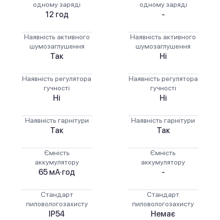
одному заряді
одному заряді
12 год
-
Наявність активного
Наявність активного
шумозаглушення
шумозаглушення
Так
Ні
Наявність регулятора
Наявність регулятора
гучності
гучності
Ні
Ні
Наявність гарнітури
Наявність гарнітури
Так
Так
Ємність
Ємність
аккумулятору
аккумулятору
65 мА·год
-
Стандарт
Стандарт
пиловологозахисту
пиловологозахисту
IP54
Немає