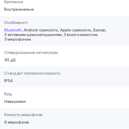
Кріплення
Внутріканальне
Особливості
Bluetooth
Android-сумісність
Apple-сумісність
Басові
З активним шумозаглушенням
З вологозахистом
З мікрофоном
Співвідношення сигнал/шум
95 дБ
Стандарт пиловологозахисту
IP54
Вид
Навушники
Кількість мікрофонів
6 мікрофонів