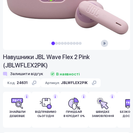
Навушники JBL Wave Flex 2 Pink
(JBLWFLEX2PIK)
Залишити відгук
В наявності
Код:
24631
Артикул:
JBLWFLEX2PIK
ЗНАЙШЛИ
ВІДПРАВИМО
ПРИДБАЙ
ШВИДКЕ
БЕЗКО
ДЕШЕВШЕ
СЬОГОДНІ
В КРЕДИТ 0%
ЗАМОВЛЕННЯ
ДОСТ