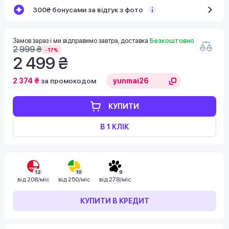
300₴ бонусами за відгук з фото
Замов зараз і ми відправимо завтра, доставка
Безкоштовно
2 999 ₴
-17%
2 499 ₴
2 374 ₴
за промокодом
КУПИТИ
В 1 КЛІК
12
10
9
від
208/міс
від
250/міс
від
278/міс
КУПИТИ В КРЕДИТ