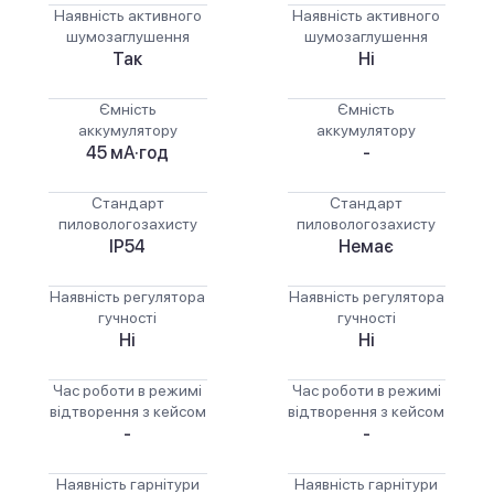
Наявність активного
Наявність активного
шумозаглушення
шумозаглушення
Так
Ні
Ємність
Ємність
аккумулятору
аккумулятору
45 мА·год
-
Стандарт
Стандарт
пиловологозахисту
пиловологозахисту
IP54
Немає
Наявність регулятора
Наявність регулятора
гучності
гучності
Ні
Ні
Час роботи в режимі
Час роботи в режимі
відтворення з кейсом
відтворення з кейсом
-
-
Наявність гарнітури
Наявність гарнітури