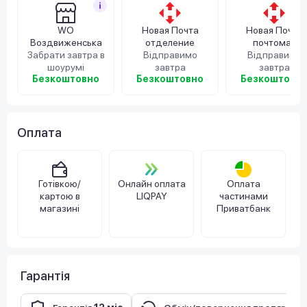
WO
Новая Почта
Новая Почта
Воздвиженська
отделение
почтомат
Забрати завтра в
Відправимо
Відправимо
шоурумі
завтра
завтра
Безкоштовно
Безкоштовно
Безкоштовн
Оплата
Готівкою/
Онлайн оплата
Оплата
картою в
LIQPAY
частинами
магазині
Приватбанк
Гарантія