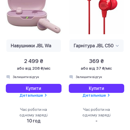
2 499 ₴
369 ₴
або
від 208 ₴/міс
або
від 37 ₴/міс
Залишити відгук
Залишити відгук
Купити
Купити
Детальніше
Детальніше
Час роботи на
Час роботи на
одному заряді
одному заряді
10 год
-