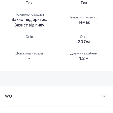
Так
Так
Пиловологозахист
Пиловологозахист
Захист від бризок,
Немає
Захист від пилу
Опір
Опір
-
30 Ом
Довжина кабеля
Довжина кабеля
-
1.2 м
WO
Про компанію