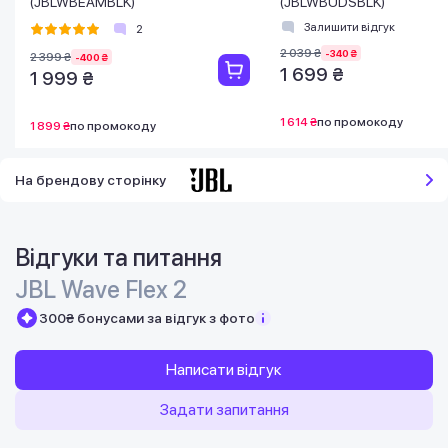
(JBLWBEAMBLK)
(JBLWBUDSBLK)
Залишити відгук
2
2 039 ₴
-340 ₴
2 399 ₴
-400 ₴
1 699 ₴
1 999 ₴
1 614 ₴
по промокоду
1 899 ₴
по промокоду
На брендову сторінку
Відгуки та питання
JBL Wave Flex 2
300₴ бонусами за відгук з фото
Написати відгук
Задати запитання