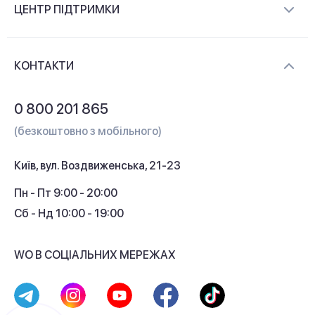
ЦЕНТР ПІДТРИМКИ
Новини та відеоогляди
Доставка і оплата
Контакти
КОНТАКТИ
Обмін і повернення
Питання та відповіді
0 800 201 865
Гарантія та сервіс
(безкоштовно з мобільного)
Кредит
Київ, вул. Воздвиженська, 21-23
Кешбек
Пн - Пт 9:00 - 20:00
Сб - Нд 10:00 - 19:00
WO В СОЦІАЛЬНИХ МЕРЕЖАХ