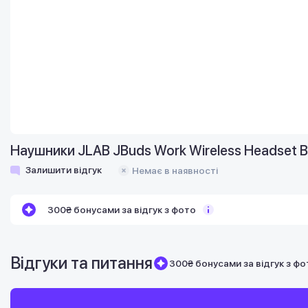
Наушники JLAB JBuds Work Wireless Headset
Залишити відгук
Немає в наявності
300₴ бонусами за відгук з фото
Відгуки та питання
300₴ бонусами за відгук з фо