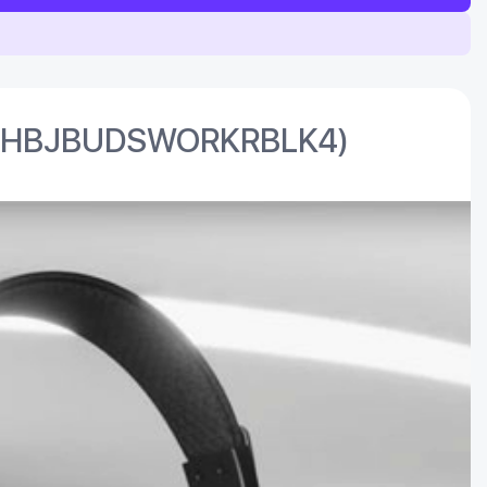
(IEUHBJBUDSWORKRBLK4)