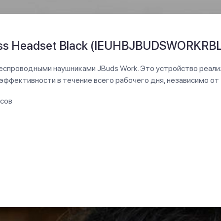
ess Headset Black (IEUHBJBUDSWORKRB
еспроводными наушниками JBuds Work. Это устройство реали
ффективности в течение всего рабочего дня, независимо от т
асов