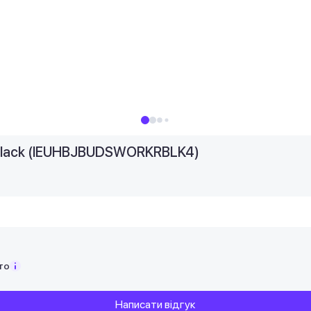
 Black (IEUHBJBUDSWORKRBLK4)
то
Написати відгук