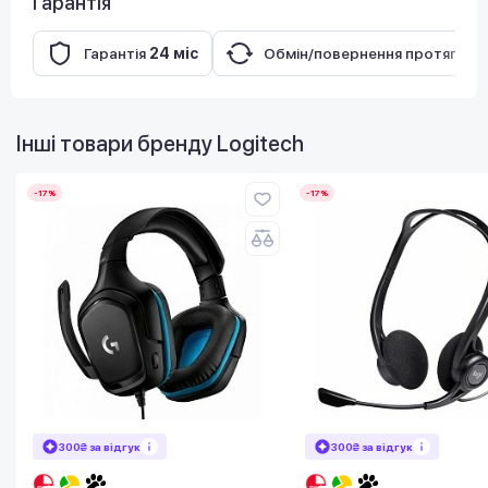
Гарантія
Гарантія
24 міс
Обмін/повернення протягом
Інші товари бренду
Logitech
-17%
-17%
300₴ за відгук
300₴ за відгук