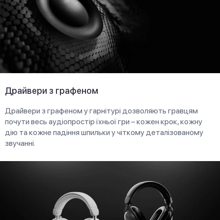
Драйвери з графеном
Драйвери з графеном у гарнітурі дозволяють гравцям
почути весь аудіопростір їхньої гри – кожен крок, кожну
дію та кожне падіння шпильки у чіткому деталізованому
звучанні.