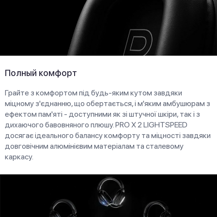
Полный комфорт
Грайте з комфортом під будь-яким кутом завдяки
міцному з'єднанню, що обертається, і м'яким амбушюрам з
ефектом пам'яті - доступними як зі штучної шкіри, так і з
дихаючого бавовняного плюшу. PRO X 2 LIGHTSPEED
досягає ідеального балансу комфорту та міцності завдяки
довговічним алюмінієвим матеріалам та сталевому
каркасу.