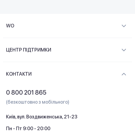
WO
Про компанію
ЦЕНТР ПІДТРИМКИ
Новини та відеоогляди
Доставка і оплата
Контакти
КОНТАКТИ
Обмін і повернення
Питання та відповіді
0 800 201 865
Гарантія та сервіс
(безкоштовно з мобільного)
Кредит
Київ, вул. Воздвиженська, 21-23
Кешбек
Пн - Пт 9:00 - 20:00