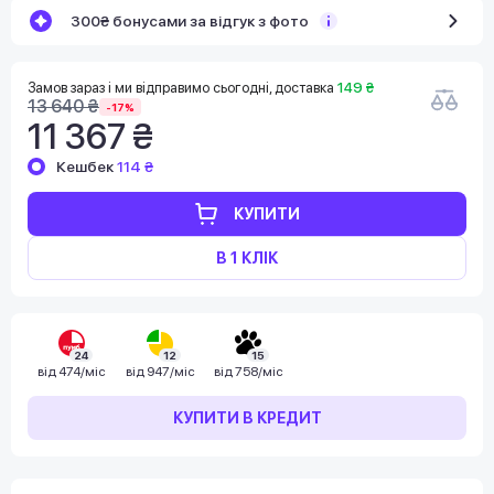
300₴ бонусами за відгук з фото
Замов зараз і ми відправимо сьогодні, доставка
149 ₴
13 640 ₴
-17%
11 367 ₴
Кешбек
114 ₴
КУПИТИ
В 1 КЛІК
24
12
15
від
474/міс
від
947/міс
від
758/міс
КУПИТИ В КРЕДИТ