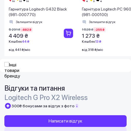
Гарнитура Logitech G432 Black
Гарнітура Logitech PC 96
(981-000770)
(981-000100)
Залишити відгук
Залишити відгук
5 291 ₴
1 528 ₴
-882 ₴
-255 ₴
4 409 ₴
1 273 ₴
Кешбек
44 ₴
Кешбек
13 ₴
від 441 ₴/міс
від 318 ₴/міс
Відгуки та питання
Logitech G Pro X2 Wireless
300₴ бонусами за відгук з фото
Написати відгук