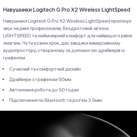
Навушники Logitech G Pro X2 Wireless LightSpeed
Навушники Logitech G Pro X2 Wireless LightSpeed пропонує
звук на рівні професіоналів, бездротовий зв'язок
LIGHTSPEED та неймовірний комфорт для найвищого рівня
змагань. Чути кожен крок, дію завдяки іммерсивному
аудіопростору, створеному за допомогою драйверів із
графеном.
Сучасний та комфортний дизайн
Драйвери з графеном 50мм
Автономна робота до 50 годин
Підключення по Bluetooth та роз'єм 3.5мм