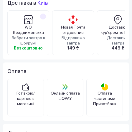
Доставка в
Київ
WO
Новая Почта
Доставка
Воздвиженська
отделение
кур'єром по Киє
Забрати завтра в
Відправимо
Доставимо
шоурумі
завтра
завтра
Безкоштовно
149 ₴
449 ₴
Оплата
Готівкою/
Онлайн оплата
Оплата
картою в
LIQPAY
частинами
магазині
Приватбанк