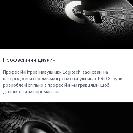
Професійний дизайн
Професійні ігрові навушники Logitech, засновані на
нагороджених преміями ігрових навушниках PRO X, були
розроблені спільно з професійними гравцями, щоб
допомогти їм перемагати.