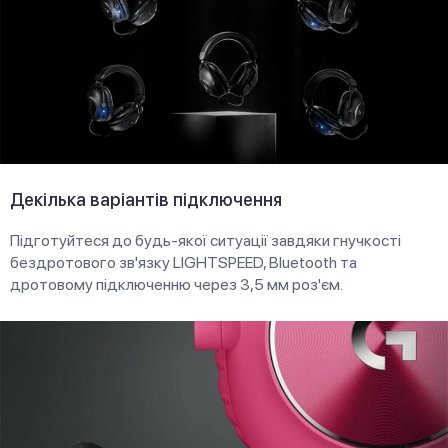
Декілька варіантів підключення
Підготуйтеся до будь-якої ситуації завдяки гнучкості
бездротового зв'язку LIGHTSPEED, Bluetooth та
дротовому підключенню через 3,5 мм роз'єм.