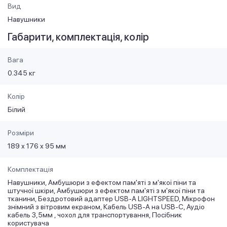
Вид
Навушники
Габарити, комплектація, колір
Вага
0.345 кг
Колір
Білий
Розміри
189 х 176 х 95 мм
Комплектація
Навушники, Амбушюри з ефектом пам'яті з м'якої піни та
штучної шкіри, Амбушюри з ефектом пам'яті з м'якої піни та
тканини, Бездротовий адаптер USB-A LIGHTSPEED, Мікрофон
знімний з вітровим екраном, Кабель USB-A на USB-C, Аудіо
кабель 3,5мм , чохол для транспортування, Посібник
користувача