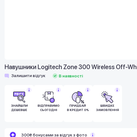
Навушники Logitech Zone 300 Wireless Off-Wh
Залишити відгук
В наявності
ЗНАЙШЛИ
ВІДПРАВИМО
ПРИДБАЙ
ШВИДКЕ
ДЕШЕВШЕ
СЬОГОДНІ
В КРЕДИТ 0%
ЗАМОВЛЕННЯ
Бонуси стають активними через 14 днів
300₴ бонусами за відгук з фото
після покупки.