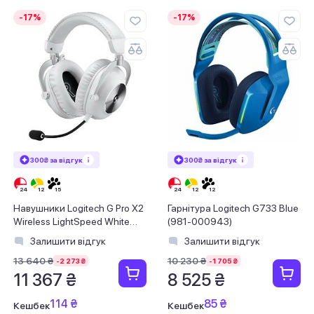
-17%
-17%
300₴ за відгук
300₴ за відгук
Навушники Logitech G Pro X2
Гарнітура Logitech G733 Blue
Wireless LightSpeed White
(981-000943)
(981-001269)
Залишити відгук
Залишити відгук
13 640 ₴
10 230 ₴
-2 273 ₴
-1 705 ₴
11 367 ₴
8 525 ₴
114 ₴
85 ₴
Кешбек
Кешбек