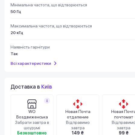
Мінімальна частота, що відтворюється
50 Гц
Максимальна частота, що відтворюється
20 кГц
Наявність гарнітури
Так
Всі характеристики
Доставка в
Київ
WO
Новая Почта
Новая Почт
Воздвиженська
отделение
почтомат
Забрати завтра в
Відправимо
Відправим
шоурумі
завтра
завтра
Безкоштовно
149 ₴
99 ₴