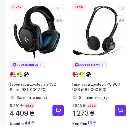
-17%
-17%
300₴ за відгук
300₴ за відгук
Гарнитура Logitech G432
Гарнітура Logitech PC 960
Black (981-000770)
USB (981-000100)
Залишити відгук
Залишити відгук
5 291 ₴
1 528 ₴
-882 ₴
-255 ₴
4 409 ₴
1 273 ₴
44 ₴
13 ₴
Кешбек
Кешбек