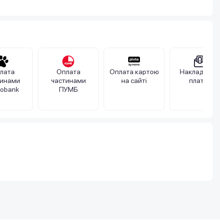
лата
Оплата
Оплата картою
Накладений
тинами
частинами
на сайті
платіж
obank
ПУМБ