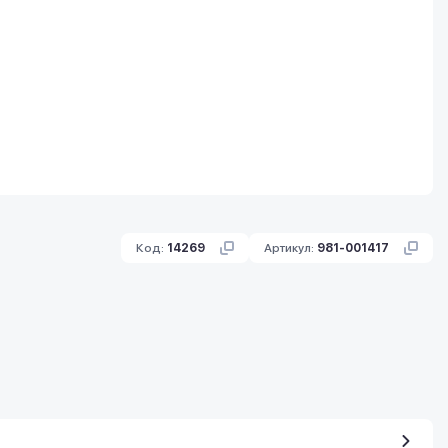
Код:
14269
Артикул:
981-001417