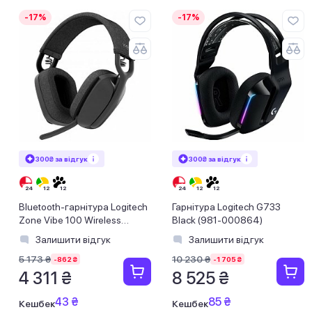
-17%
-17%
300₴ за відгук
300₴ за відгук
Bluetooth-гарнітура Logitech
Гарнітура Logitech G733
Zone Vibe 100 Wireless
Black (981-000864)
Graphite (981-001213)
Залишити відгук
Залишити відгук
5 173 ₴
10 230 ₴
-862 ₴
-1 705 ₴
4 311 ₴
8 525 ₴
43 ₴
85 ₴
Кешбек
Кешбек