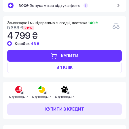
300₴ бонусами за відгук з фото
Замов зараз і ми відправимо сьогодні, доставка
149 ₴
5 389 ₴
-11%
4 799 ₴
Кешбек
48 ₴
КУПИТИ
В 1 КЛІК
3
3
3
від
1600/міс
від
1600/міс
від
1600/міс
КУПИТИ В КРЕДИТ