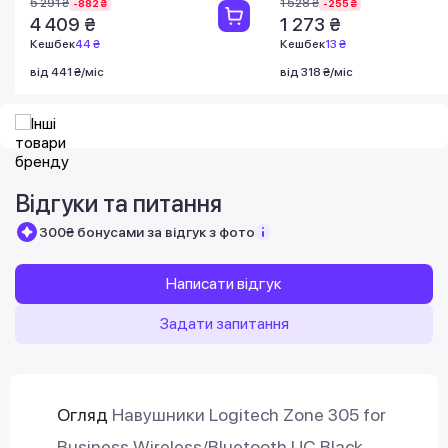
5 291 ₴
1 528 ₴
-882 ₴
-255 ₴
4 409 ₴
1 273 ₴
Кешбек
44 ₴
Кешбек
13 ₴
від 441 ₴/міс
від 318 ₴/міс
Відгуки та питання
300₴ бонусами за відгук з фото
Написати відгук
Задати запитання
Огляд
Навушники Logitech Zone 305 for
Business Wireless/Bluetooth UC Black