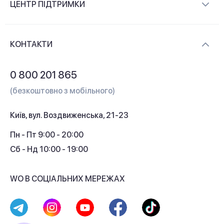
ЦЕНТР ПІДТРИМКИ
Новини та відеоогляди
Доставка і оплата
Контакти
КОНТАКТИ
Обмін і повернення
Питання та відповіді
0 800 201 865
Гарантія та сервіс
(безкоштовно з мобільного)
Кредит
Київ, вул. Воздвиженська, 21-23
Кешбек
Пн - Пт 9:00 - 20:00
Сб - Нд 10:00 - 19:00
WO В СОЦІАЛЬНИХ МЕРЕЖАХ