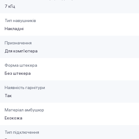
7 кГц
Тип навушників
Накладні
Призначення
Для комп'ютера
Форма штекера
Без штекера
Наявність гарнітури
Так
Матеріал амбушюр
Екокожа
Тип підключення