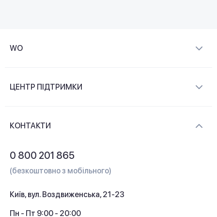
WO
Про компанію
ЦЕНТР ПІДТРИМКИ
Новини та відеоогляди
Доставка і оплата
Контакти
КОНТАКТИ
Обмін і повернення
Питання та відповіді
0 800 201 865
Гарантія та сервіс
(безкоштовно з мобільного)
Кредит
Київ, вул. Воздвиженська, 21-23
Кешбек
Пн - Пт 9:00 - 20:00