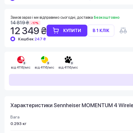
Баланс можна перевірити у особистому
кабінеті в розділі «Мої бонуси».
Накопиченими бонусами можна сплатити
Замов зараз і ми відправимо сьогодні, доставка
Безкоштовно
до 99% вартості наступної покупки:
14 819 ₴
-17%
детальніше
12 349 ₴
КУПИТИ
В 1 КЛІК
Кешбек
247 ₴
3
3
3
від
4116/міс
від
4116/міс
від
4116/міс
Характеристики Sennheiser MOMENTUM 4 Wirel
Вага
0.293 кг