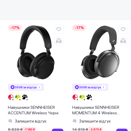
-17%
-17%
300₴ за відгук
300₴ за відгук
Навушники SENNHEISER
Навушники SENNHEISER
ACCENTUM Wireless Чорні
MOMENTUM 4 Wireless
Graphite
Залишити відгук
Залишити відгук
6 839 ₴
14 819 ₴
-1 140 ₴
-2 470 ₴