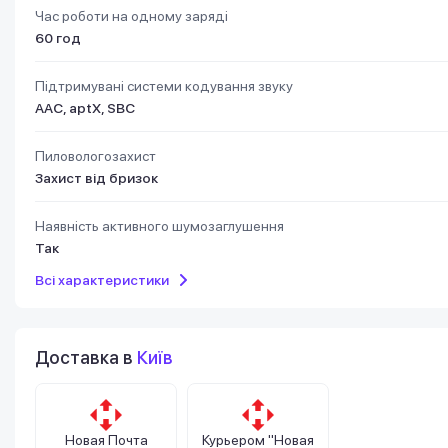
Час роботи на одному заряді
60 год
Підтримувані системи кодування звуку
AAC, aptX, SBC
Пиловологозахист
Захист від бризок
Наявність активного шумозаглушення
Так
Всі характеристики
Доставка в
Київ
Новая Почта
Курьером "Новая