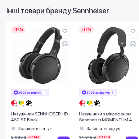
Інші товари бренду
Sennheiser
-17%
-17%
300₴ за відгук
300₴ за відгук
Навушники SENNHEISER HD
Навушники з мікрофоном
450 BT Black
Sennheiser MOMENTUM 4
Wireless Black (509266)
Залишити відгук
Залишити відгук
6 083 ₴
14 819 ₴
-1 014 ₴
-2 470 ₴