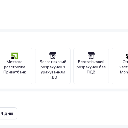
Миттєва
Безготівковий
Безготівковий
Оп
розстрочка
розрахунок з
розрахунок без
час
Приватбанк
урахуванням
ПДВ
Mon
ПДВ
14 днів