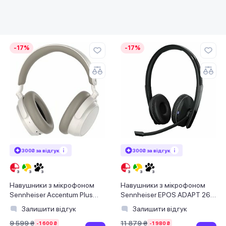
-17%
-17%
300₴ за відгук
300₴ за відгук
Навушники з мікрофоном
Навушники з мікрофоном
Sennheiser Accentum Plus
Sennheiser EPOS ADAPT 260
Wireless White (700177)
Black (1000882)
Залишити відгук
Залишити відгук
9 599 ₴
11 879 ₴
-1 600 ₴
-1 980 ₴