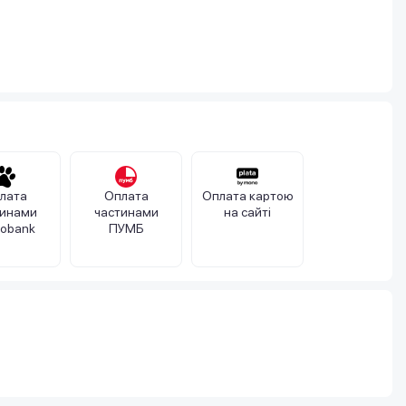
лата
Оплата
Оплата картою
тинами
частинами
на сайті
obank
ПУМБ