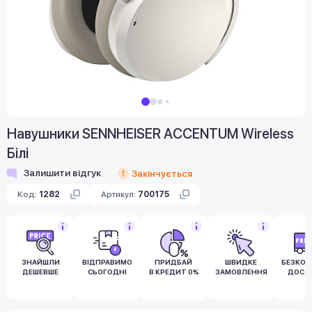
Навушники SENNHEISER ACCENTUM Wireless
Білі
Залишити відгук
Закінчується
Код:
1282
Артикул:
700175
ЗНАЙШЛИ
ВІДПРАВИМО
ПРИДБАЙ
ШВИДКЕ
БЕЗКО
ДЕШЕВШЕ
СЬОГОДНІ
В КРЕДИТ 0%
ЗАМОВЛЕННЯ
ДОСТ