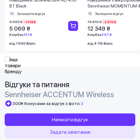
BT Black
Sennheiser MOMENTUM 
Wireless Black (509266)
Залишити відгук
Залишити відгук
6 083 ₴
14 819 ₴
-1 014 ₴
-2 470 ₴
5 069 ₴
12 349 ₴
Кешбек
101 ₴
Кешбек
247 ₴
від 1 690 ₴/міс
від 4 116 ₴/міс
Відгуки та питання
Sennheiser ACCENTUM Wireless
300₴ бонусами за відгук з фото
Написати відгук
Задати запитання