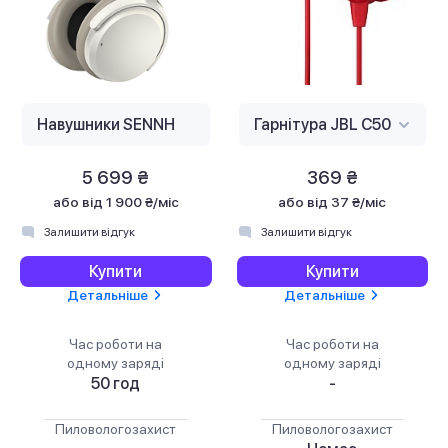
5 699 ₴
369 ₴
або
від 1 900 ₴/міс
або
від 37 ₴/міс
Залишити відгук
Залишити відгук
Купити
Купити
Детальніше
Детальніше
Час роботи на
Час роботи на
одному заряді
одному заряді
50 год
-
Пиловологозахист
Пиловологозахист