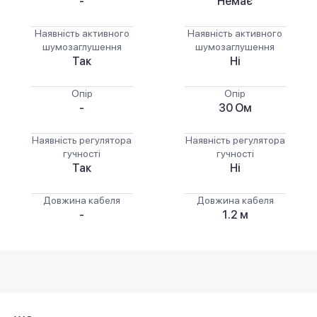
-
Немає
Наявність активного
Наявність активного
шумозаглушення
шумозаглушення
Так
Ні
Опір
Опір
-
30 Ом
Наявність регулятора
Наявність регулятора
гучності
гучності
Так
Ні
Довжина кабеля
Довжина кабеля
-
1.2 м