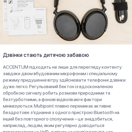
Дзвінки стають дитячою забавою
ACCENTUM підходить не лише для перегляду контенту:
завдяки двом вбудованим мікрофонам і спеціальному
режиму придушення вітру здійснювати телефонні дзвінки
дуже легко. Регульований бектон із вдосконаленою
обробкою сигналу робить розмови природними та
безтурботними, а фонові відволікаючі фактори
мінімізуються. Multipoint плавно перемикає активне
бездротове з’єднання з одного пристрою Bluetooth на
інший без повторного сполучення – це знадобиться,
наприклад, людям, яким регулярно доводиться
перемикатися на VoIP-дзвінок на комп’ютері під час