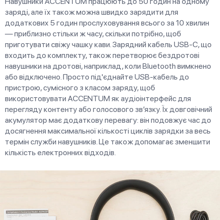
Навушники ACCENTUM працюють до 50 годин на одному
заряді, але їх також можна швидко зарядити для
додаткових 5 годин прослуховування всього за 10 хвилин
— приблизно стільки ж часу, скільки потрібно, щоб
приготувати свіжу чашку кави. Зарядний кабель USB-C, що
входить до комплекту, також перетворює бездротові
навушники на дротові, наприклад, коли Bluetooth вимкнено
або відключено. Просто під'єднайте USB-кабель до
пристрою, сумісного з класом заряду, щоб
використовувати ACCENTUM як аудіоінтерфейс для
перегляду контенту або голосового зв’язку. Їх довговічний
акумулятор має додаткову перевагу: він подовжує час до
досягнення максимальної кількості циклів зарядки за весь
термін служби навушників. Це також допомагає зменшити
кількість електронних відходів.