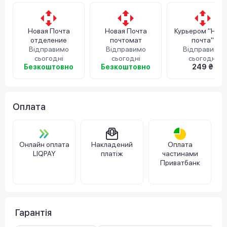
Новая Почта
Новая Почта
Курьером "Нов
отделение
почтомат
почта"
Відправимо
Відправимо
Відправимо
сьогодні
сьогодні
сьогодні
Безкоштовно
Безкоштовно
249 ₴
Оплата
Онлайн оплата
Накладений
Оплата
LIQPAY
платіж
частинами
Приватбанк
Гарантія