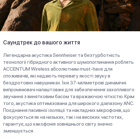
Саундтрек до вашого життя
Легендарна акустика Sennheiser та безтурботність
технології гібридного активного шумопоглинання роблять
ACCENTUM Wireless абсолютним must-have для
споживачів, які надають перевагу якості звуку в
бездротових навушниках. Їхні 37-міліметрові динамічні
випромінювачі налаштовані для забезпечення захопливого
звучання з винятковим басом та вражаючою чіткістю. Крім
того, акустика оптимізована для широкого діапазону ANC.
Поєднання пасивної ізоляції та накладних мікрофонів, що
фокусуються як на низьких, так і на високих частотах,
гарантує, що какофонія зовнішнього світу значно
зменшується.