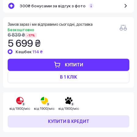
300₴ бонусами за відгук з фото
Замов зараз і ми відправимо сьогодні, доставка
Безкоштовно
6 839 ₴
-17%
5 699 ₴
Кешбек
114 ₴
КУПИТИ
В 1 КЛІК
3
3
3
від
1900/міс
від
1900/міс
від
1900/міс
КУПИТИ В КРЕДИТ