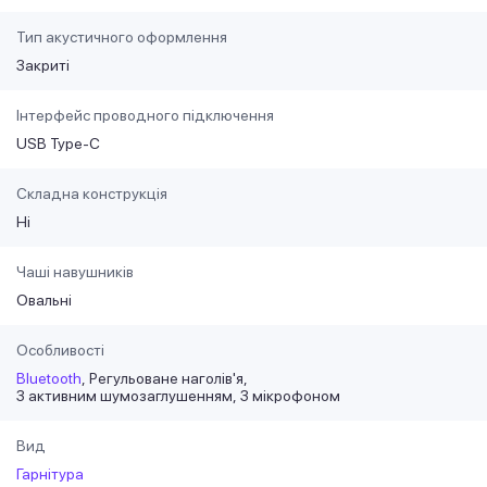
Тип акустичного оформлення
Закриті
Інтерфейс проводного підключення
USB Type-C
Складна конструкція
Ні
Чаші навушників
Овальні
Особливості
Bluetooth
Регульоване наголів'я
З активним шумозаглушенням
З мікрофоном
Вид
Гарнітура