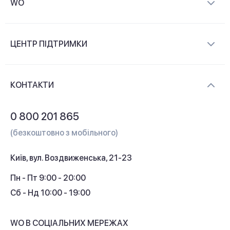
WO
Про компанію
ЦЕНТР ПІДТРИМКИ
Новини та відеоогляди
Доставка і оплата
Контакти
КОНТАКТИ
Обмін і повернення
Питання та відповіді
0 800 201 865
Гарантія та сервіс
(безкоштовно з мобільного)
Кредит
Київ, вул. Воздвиженська, 21-23
Кешбек
Пн - Пт 9:00 - 20:00
Сб - Нд 10:00 - 19:00
WO В СОЦІАЛЬНИХ МЕРЕЖАХ