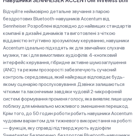
Навушники SENNHEISER ACCENTUM Wireless Білі
Відчуйте неймовірно детальне звучання з парою
бездротових Bluetooth-навушників Accentum від
Sennheiser. Розроблені відповідно до найвищих стандартів
компанії в дизайні динаміків та виготовлені з чіткою
відданістю інтуїтивно зрозумілому керуванню, навушники
Accentum ідеально підходять як для звичайних слухачів
музики, так і для вимогливих аудіофілів. 4-кнопковий
інтерфейс керування, гібридне активне шумозаглушення
(ANC) та режим прозорості забезпечують сучасний
контроль середовища, який найкраще відповідає будь-
якому сценарію прослуховування. Дзвінки залишаються
чіткими та лаконічними завдяки чудовій 2-мікрофонній
системі формування променя голосу, яка виявляє лише шум
поблизу для мінімально можливого зменшення перешкод.
Крім того, до 50 годин роботи робить навушники Accentum
чудовим варіантом для тижневого використання на роботі
— функція, яку справді підтверджують аудіофіли
Sweetwater. Безперечно, бездротові Bluetooth-навушники