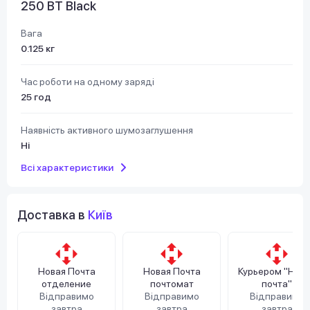
250 BT Black
Вага
0.125 кг
Час роботи на одному заряді
25 год
Наявність активного шумозаглушення
Ні
Всі характеристики
Доставка в
Київ
Новая Почта
Новая Почта
Курьером "Нов
отделение
почтомат
почта"
Відправимо
Відправимо
Відправимо
завтра
завтра
завтра