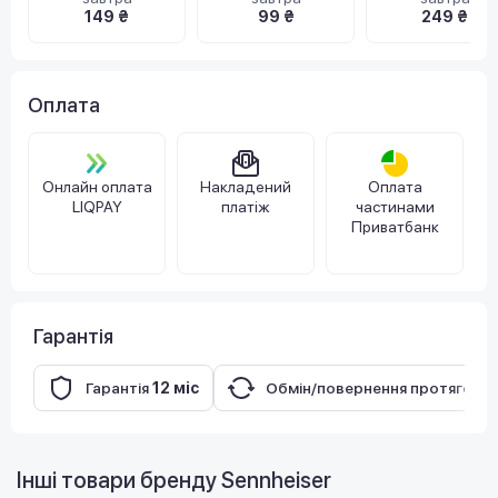
149 ₴
99 ₴
249 ₴
Оплата
Онлайн оплата
Накладений
Оплата
LIQPAY
платіж
частинами
Приватбанк
Гарантія
Гарантія
12 міс
Обмін/повернення протягом
1
Інші товари бренду
Sennheiser