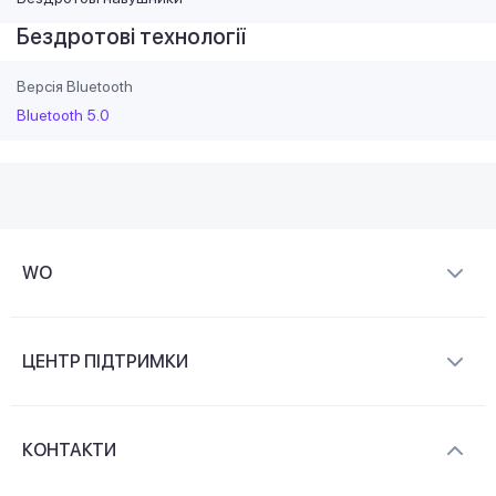
Бездротові технології
Версія Bluetooth
Bluetooth 5.0
WO
Про компанію
ЦЕНТР ПІДТРИМКИ
Новини та відеоогляди
Доставка і оплата
Контакти
КОНТАКТИ
Обмін і повернення