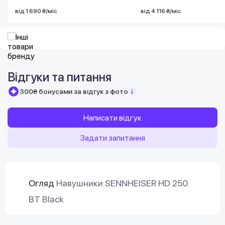
від 1 690 ₴/міс
від 4 116 ₴/міс
Відгуки та питання
300₴ бонусами за відгук з фото
Написати відгук
Задати запитання
Огляд
Навушники SENNHEISER HD 250
BT Black