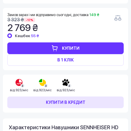
Замов зараз і ми відправимо сьогодні, доставка
149 ₴
3 323 ₴
-17%
2 769 ₴
Кешбек
55 ₴
КУПИТИ
В 1 КЛІК
3
3
3
від
923/міс
від
923/міс
від
923/міс
КУПИТИ В КРЕДИТ
Характеристики Навушники SENNHEISER HD