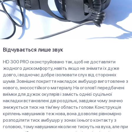
Відчувається лише звук
HD 300 PRO сконструйовано так, щоб не доставляти
жодного дискомфорту, навіть якщо не знімати їх дуже
довго, і водночас добре ізолювати слух від сторонніх
шумів. Зовнішнє покриття накладок амбушур виготовлене з
нового, зносостійкого матеріалу. На оголов'ї передбачені
виїмки для дужок окулярів і замість однієї суцільної
накладки встановлені дві роздільні, завдяки чому значно
знижується тиск на тім'яну область голови. Конструкція
кріплень навушників теж нова, вона дозволяє рівномірно
розподіляти тиск амбушур у зонах їхнього контакту з
головою, тому навушники ніколи не тиснуть на вуха, але при