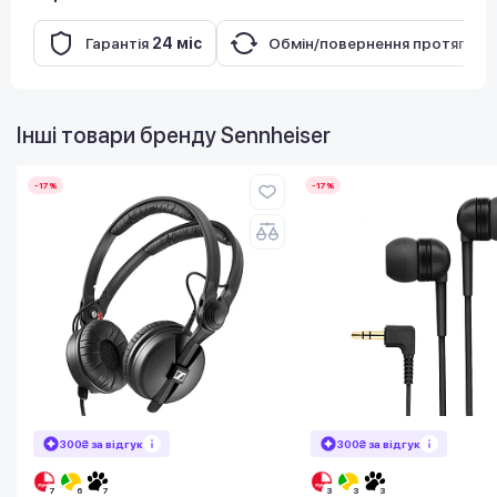
Гарантія
24 міс
Обмін/повернення протягом
Інші товари бренду
Sennheiser
-17%
-17%
300₴ за відгук
300₴ за відгук