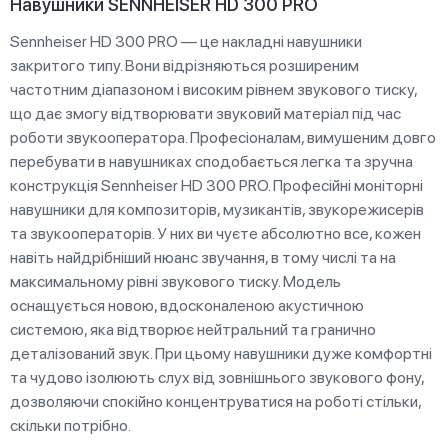
Навушники SENNHEISER HD 300 PRO
Sennheiser HD 300 PRO — це накладні навушники
закритого типу. Вони відрізняються розширеним
частотним діапазоном і високим рівнем звукового тиску,
що дає змогу відтворювати звуковий матеріал під час
роботи звукооператора. Професіоналам, вимушеним довго
перебувати в навушниках сподобається легка та зручна
конструкція Sennheiser HD 300 PRO. Професійні моніторні
навушники для композиторів, музикантів, звукорежисерів
та звукооператорів. У них ви чуєте абсолютно все, кожен
навіть найдрібніший нюанс звучання, в тому числі та на
максимальному рівні звукового тиску. Модель
оснащується новою, вдосконаленою акустичною
системою, яка відтворює нейтральний та гранично
деталізований звук. При цьому навушники дуже комфортні
та чудово ізолюють слух від зовнішнього звукового фону,
дозволяючи спокійно концентруватися на роботі стільки,
скільки потрібно.