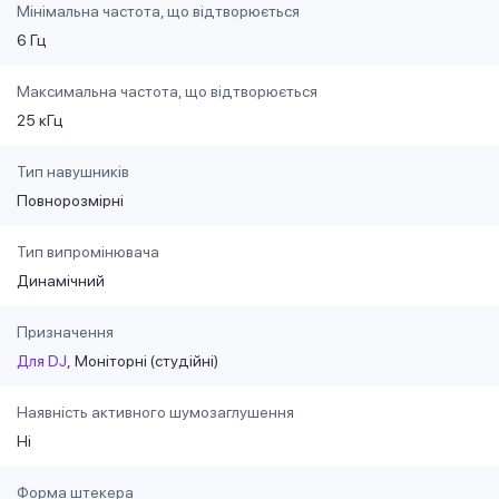
Мінімальна частота, що відтворюється
6 Гц
Максимальна частота, що відтворюється
25 кГц
Тип навушників
Повнорозмірні
Тип випромінювача
Динамічний
Призначення
Для DJ
Моніторні (студійні)
Наявність активного шумозаглушення
Ні
Форма штекера