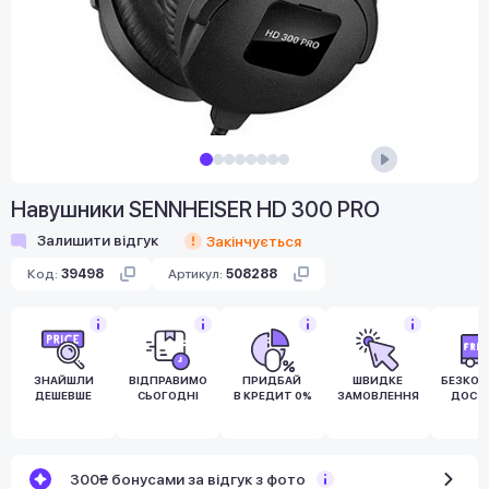
Навушники SENNHEISER HD 300 PRO
Залишити відгук
Закінчується
Код:
39498
Артикул:
508288
ЗНАЙШЛИ
ВІДПРАВИМО
ПРИДБАЙ
ШВИДКЕ
БЕЗКО
ДЕШЕВШЕ
СЬОГОДНІ
В КРЕДИТ 0%
ЗАМОВЛЕННЯ
ДОСТ
300₴ бонусами за відгук з фото