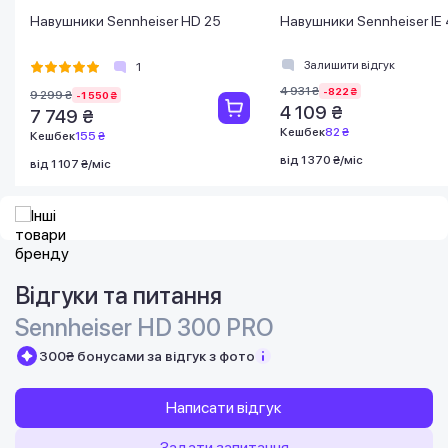
Навушники Sennheiser HD 25
Навушники Sennheiser IE 
Залишити відгук
1
4 931 ₴
-822 ₴
9 299 ₴
-1 550 ₴
4 109 ₴
7 749 ₴
Кешбек
82 ₴
Кешбек
155 ₴
від 1 370 ₴/міс
від 1 107 ₴/міс
Відгуки та питання
Sennheiser HD 300 PRO
300₴ бонусами за відгук з фото
Написати відгук
Задати запитання