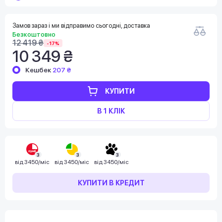
Замов зараз і ми відправимо сьогодні, доставка
Безкоштовно
12 419 ₴
-17%
10 349 ₴
Кешбек
207 ₴
КУПИТИ
В 1 КЛІК
3
3
3
від
3450/міс
від
3450/міс
від
3450/міс
КУПИТИ В КРЕДИТ