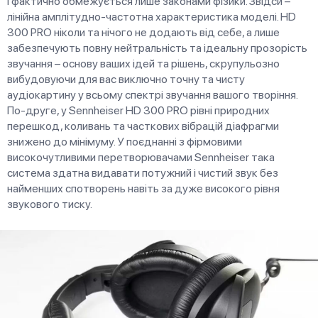
і фактично обмежується лише законами фізики. Звідси –
лінійна амплітудно-частотна характеристика моделі. HD
300 PRO ніколи та нічого не додають від себе, а лише
забезпечують повну нейтральність та ідеальну прозорість
звучання – основу ваших ідей та рішень, скрупульозно
вибудовуючи для вас виключно точну та чисту
аудіокартину у всьому спектрі звучання вашого творіння.
По-друге, у Sennheiser HD 300 PRO рівні природних
перешкод, коливань та часткових вібрацій діафрагми
знижено до мінімуму. У поєднанні з фірмовими
високочутливими перетворювачами Sennheiser така
система здатна видавати потужний і чистий звук без
найменших спотворень навіть за дуже високого рівня
звукового тиску.