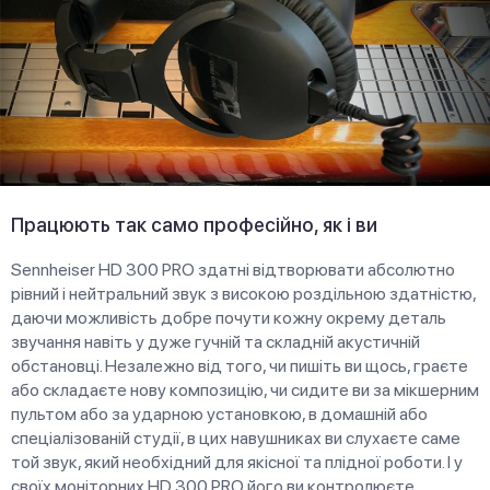
Працюють так само професійно, як і ви
Sennheiser HD 300 PRO здатні відтворювати абсолютно
рівний і нейтральний звук з високою роздільною здатністю,
даючи можливість добре почути кожну окрему деталь
звучання навіть у дуже гучній та складній акустичній
обстановці. Незалежно від того, чи пишіть ви щось, граєте
або складаєте нову композицію, чи сидите ви за мікшерним
пультом або за ударною установкою, в домашній або
спеціалізованій студії, в цих навушниках ви слухаєте саме
той звук, який необхідний для якісної та плідної роботи. І у
своїх моніторних HD 300 PRO його ви контролюєте