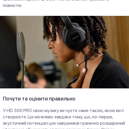
повністю.
Почути та оцінити правильно
У HD 300 PRO свою музику ви чуєте саме такою, якою ви її
створюєте. Це можливо завдяки тому, що, по-перше,
акустичний потенціал цих навушників гранично розширений