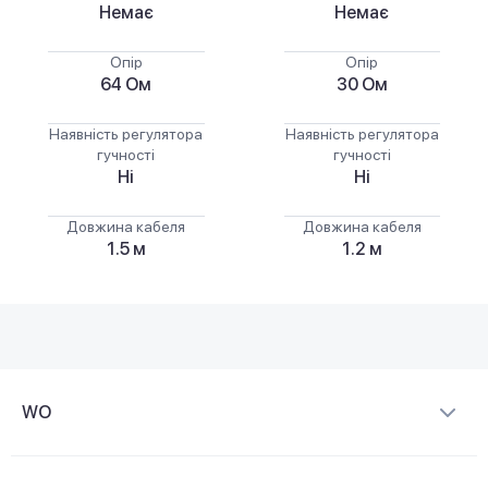
Немає
Немає
Опір
Опір
64 Ом
30 Ом
Наявність регулятора
Наявність регулятора
гучності
гучності
Ні
Ні
Довжина кабеля
Довжина кабеля
1.5 м
1.2 м
WO
Про компанію