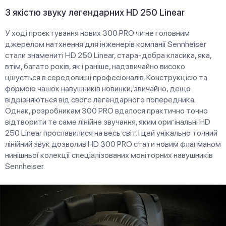
З якістю звуку легендарних HD 250 Linear
У ході проєктування нових 300 PRO чи не головним
джерелом натхнення для інженерів компанії Sennheiser
стали знамениті HD 250 Linear, стара-добра класика, яка,
втім, багато років, як і раніше, надзвичайно високо
цінується в середовищі професіоналів. Конструкцією та
формою чашок навушників новинки, звичайно, дещо
відрізняються від свого легендарного попередника.
Однак, розробникам 300 PRO вдалося практично точно
відтворити те саме лінійне звучання, яким оригінальні HD
250 Linear прославилися на весь світ. І цей унікально точний
лінійний звук дозволив HD 300 PRO стати новим флагманом
нинішньої колекції спеціалізованих моніторних навушників
Sennheiser.