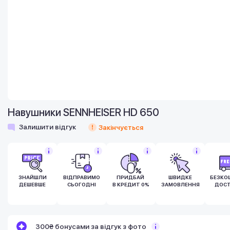
Навушники SENNHEISER HD 650
Залишити відгук
Закінчується
ЗНАЙШЛИ
ВІДПРАВИМО
ПРИДБАЙ
ШВИДКЕ
БЕЗКО
ДЕШЕВШЕ
СЬОГОДНІ
В КРЕДИТ 0%
ЗАМОВЛЕННЯ
ДОСТ
Бонуси стають активними через 14 днів
300₴ бонусами за відгук з фото
після покупки.