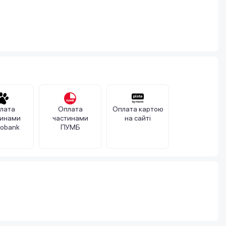
лата
Оплата
Оплата картою
тинами
частинами
на сайті
obank
ПУМБ