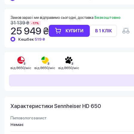
Баланс можна перевірити у особистому
кабінеті в розділі «Мої бонуси».
Накопиченими бонусами можна сплатити
Замов зараз і ми відправимо сьогодні, доставка
Безкоштовно
до 99% вартості наступної покупки:
31 139 ₴
-17%
детальніше
25 949 ₴
КУПИТИ
В 1 КЛІК
Кешбек
519 ₴
3
3
3
від
8650/міс
від
8650/міс
від
8650/міс
Характеристики Sennheiser HD 650
Пиловологозахист
Немає