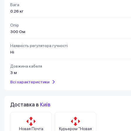
Вага
0.26 кг
Опір
300 Ом
Наявність регулятора гучності
Ні
Довжина кабеля
3 м
Всі характеристики
Доставка в
Київ
Новая Почта
Курьером "Новая