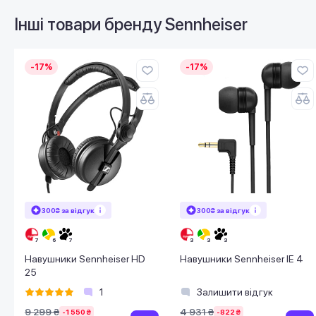
Інші товари бренду
Sennheiser
-17%
-17%
300₴ за відгук
300₴ за відгук
Навушники Sennheiser HD
Навушники Sennheiser IE 4
25
1
Залишити відгук
9 299 ₴
4 931 ₴
-1 550 ₴
-822 ₴