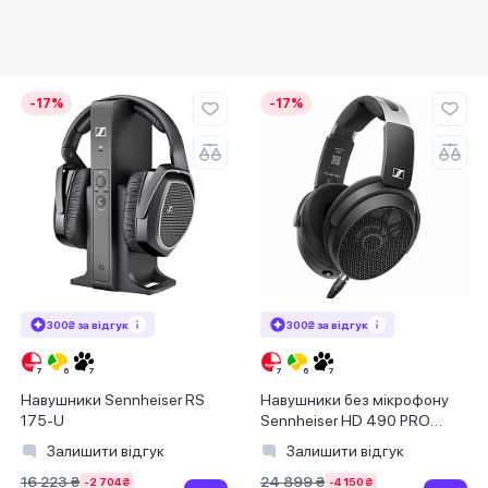
-17%
-17%
300₴ за відгук
300₴ за відгук
Навушники Sennheiser RS
Навушники без мікрофону
175-U
Sennheiser HD 490 PRO
Black (700286)
Залишити відгук
Залишити відгук
16 223 ₴
24 899 ₴
-2 704 ₴
-4 150 ₴