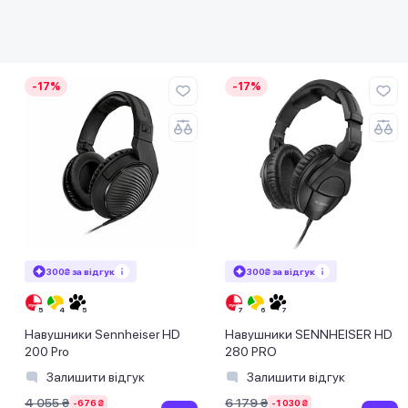
-17%
-17%
300₴ за відгук
300₴ за відгук
Навушники Sennheiser HD
Навушники SENNHEISER HD
200 Pro
280 PRO
Залишити відгук
Залишити відгук
4 055 ₴
6 179 ₴
-676 ₴
-1 030 ₴