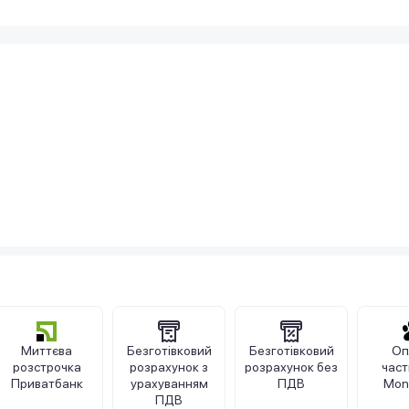
Миттєва
Безготівковий
Безготівковий
Оп
розстрочка
розрахунок з
розрахунок без
час
Приватбанк
урахуванням
ПДВ
Mon
ПДВ