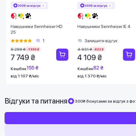
300₴ за відгук
300₴ за відгук
Навушники Sennheiser HD
Навушники Sennheiser IE 4
25
1
Залишити відгук
9 299 ₴
4 931 ₴
-1 550 ₴
-822 ₴
7 749 ₴
4 109 ₴
155 ₴
82 ₴
Кешбек
Кешбек
від 1 107 ₴/міс
від 1 370 ₴/міс
Відгуки та питання
300₴ бонусами за відгук з фо