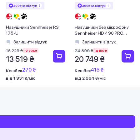
300₴ за відгук
300₴ за відгук
Навушники Sennheiser RS
Навушники без мікрофону
175-U
Sennheiser HD 490 PRO
Black (700286)
Залишити відгук
Залишити відгук
16 223 ₴
24 899 ₴
-2 704 ₴
-4 150 ₴
13 519 ₴
20 749 ₴
270 ₴
415 ₴
Кешбек
Кешбек
від 1 931 ₴/міс
від 2 964 ₴/міс