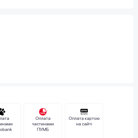
лата
Оплата
Оплата картою
тинами
частинами
на сайті
obank
ПУМБ