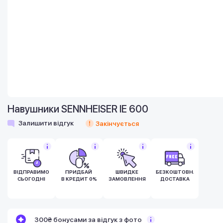
Навушники SENNHEISER IE 600
Залишити відгук
Закінчується
ВІДПРАВИМО
ПРИДБАЙ
ШВИДКЕ
БЕЗКОШТОВНА
СЬОГОДНІ
В КРЕДИТ 0%
ЗАМОВЛЕННЯ
ДОСТАВКА
Бонуси стають активними через 14 днів
300₴ бонусами за відгук з фото
після покупки.