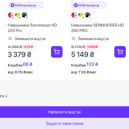
300₴ за відгук
300₴ за відгук
Навушники Sennheiser HD
Навушники SENNHEISER HD
200 Pro
280 PRO
Залишити відгук
Залишити відгук
4 055 ₴
6 179 ₴
-676 ₴
-1 030 ₴
3 379 ₴
5 149 ₴
68 ₴
103 ₴
Кешбек
Кешбек
від 676 ₴/міс
від 736 ₴/міс
то
Написати відгук
Задати запитання