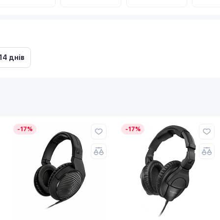
14 днів
-17%
-17%