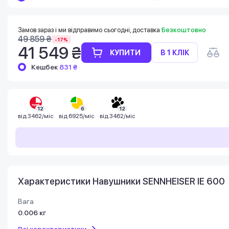
Баланс можна перевірити у особистому
кабінеті в розділі «Мої бонуси».
Накопиченими бонусами можна сплатити
Замов зараз і ми відправимо сьогодні, доставка
Безкоштовно
до 99% вартості наступної покупки:
49 859 ₴
-17%
детальніше
41 549 ₴
КУПИТИ
В 1 КЛІК
Кешбек
831 ₴
12
6
12
від
3462/міс
від
6925/міс
від
3462/міс
Характеристики Навушники SENNHEISER IE 600
Вага
0.006 кг
Всі характеристики